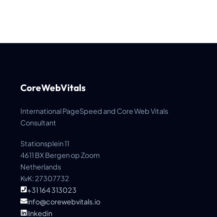
CoreWebVitals
International PageSpeed and Core Web Vitals
Consultant
Stationsplein 11
4611 BX Bergen op Zoom
Netherlands
KvK: 27307732
+31 164 313023
info@corewebvitals.io
linkedin