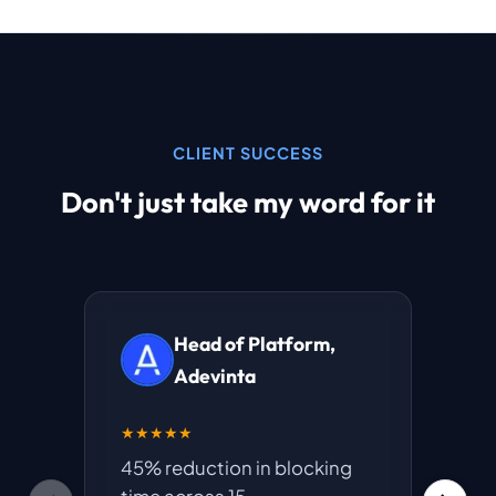
CLIENT SUCCESS
Don't just take my word for it
Head of Platform,
Adevinta
★★★★★
★★★
45% reduction in blocking
"Layo