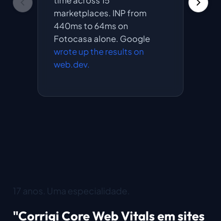
time across 15
elimi
marketplaces. INP from
from 
440ms to 64ms on
mobi
Fotocasa alone. Google
wrote up the results on
web.dev.
17 anos. Uma especialidade.
"Corrigi Core Web Vitals em sites