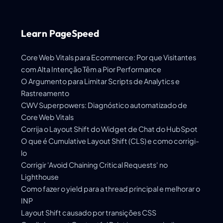
Learn PageSpeed
Core Web Vitals para Ecommerce: Por que Visitantes
com Alta Intenção Têm a Pior Performance
O Argumento para Limitar Scripts de Analytics e
Rastreamento
CWV Superpowers: Diagnóstico automatizado de
Core Web Vitals
Corrija o Layout Shift do Widget de Chat do HubSpot
O que é Cumulative Layout Shift (CLS) e como corrigi-
lo
Corrigir 'Avoid Chaining Critical Requests' no
Lighthouse
Como fazer o yield para a thread principal e melhorar o
INP
Layout Shift causado por transições CSS