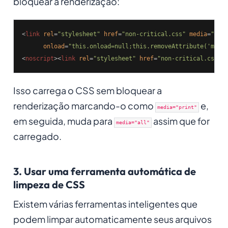
bloquear a renderização:
<
link
rel
=
"stylesheet"
href
=
"non-critical.css"
media
=
"pri
onload
=
"this.onload=null;this.removeAttribute('medi
<
noscript
>
<
link
rel
=
"stylesheet"
href
=
"non-critical.css"
>
Isso carrega o CSS sem bloquear a
renderização marcando-o como
e,
media="print"
em seguida, muda para
assim que for
media="all"
carregado.
3. Usar uma ferramenta automática de
limpeza de CSS
Existem várias ferramentas inteligentes que
podem limpar automaticamente seus arquivos