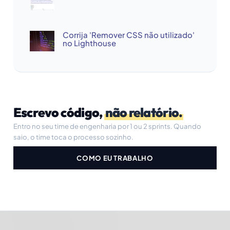
Corrija 'Remover CSS não utilizado'
no Lighthouse
Escrevo código,
não relatório.
Entro no seu time de engenharia por 1 ou 2 sprints. Quando
saio, o time toca o processo sozinho.
COMO EU TRABALHO