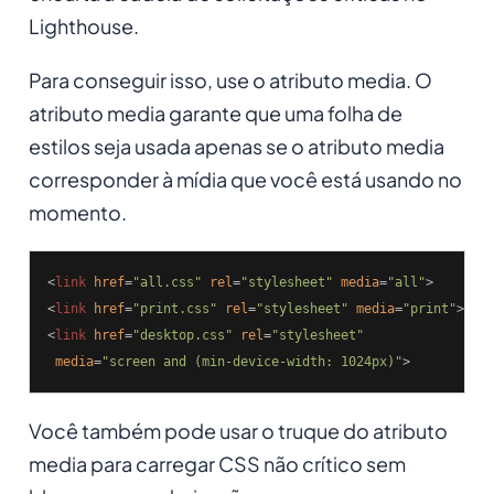
Lighthouse.
Para conseguir isso, use o atributo media. O
atributo media garante que uma folha de
estilos seja usada apenas se o atributo media
corresponder à mídia que você está usando no
momento.
<
link
href
=
"all.css"
rel
=
"stylesheet"
media
=
"all"
>
<
link
href
=
"print.css"
rel
=
"stylesheet"
media
=
"print"
>
<
link
href
=
"desktop.css"
rel
=
"stylesheet"
media
=
"screen and (min-device-width: 1024px)"
>
Você também pode usar o truque do atributo
media para carregar CSS não crítico sem