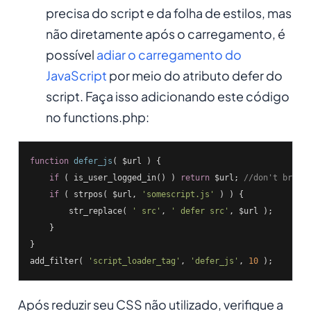
precisa do script e da folha de estilos, mas
não diretamente após o carregamento, é
possível
adiar o carregamento do
JavaScript
por meio do atributo defer do
script. Faça isso adicionando este código
no functions.php:
function
defer_js
( $url )
{

if
 ( is_user_logged_in() ) 
return
 $url; 
//don't break
if
 ( strpos( $url, 
'somescript.js'
 ) ) {

        str_replace( 
' src'
, 
' defer src'
, $url );

    }

}

add_filter( 
'script_loader_tag'
, 
'defer_js'
, 
10
 );
Após reduzir seu CSS não utilizado, verifique a