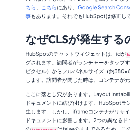
ちら
、
こちら
にあり、
Google Search C
事
もあります。それでもHubSpotは修正し
なぜCLSが発生する
HubSpotのチャットウィジェットは、idが
h
グされます。訪問者がランチャーをタップす
ピクセル）からフルパネルサイズ（約380×
します。訪問者が閉じた時は、コンテナが元
ここに落とし穴があります。Layout Instabili
ドキュメントに結び付けます。HubSpotラ
生します。しかし、iframeコンテナがリ
ドキュメントに影響します。2つの異なるド
の
はfalseのままであるため、
hadRecentInput