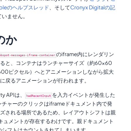
onsoleのヘルプスレッド
、そして
Cronyx Digitalの記
ていません。
のか
のiframe内にレンダリン
ubspot-messages-iframe-container
ると、コンテナはランチャーサイズ（約60×60
600ピクセル）へとアニメーションしながら拡大
に戻るアニメーションが行われます。
ty APIは、
を入力イベントが発生した
hadRecentInput
ンチャーのクリックはiframeドキュメント内で発
サイズされる場所であるため、レイアウトシフトは親
キュメントが存在するわけです。親ドキュメント
このシフトはカウントされてしまいます。