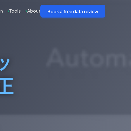
rn
Tools
About
▾
▾
Book a free data review
ッ
正