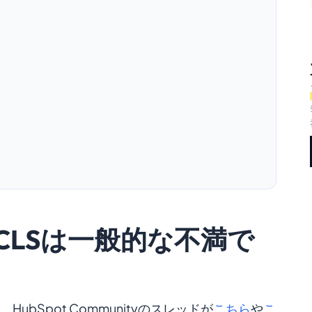
のCLSは一般的な不満で
bSpot Communityのスレッドが
こちら
や
こ