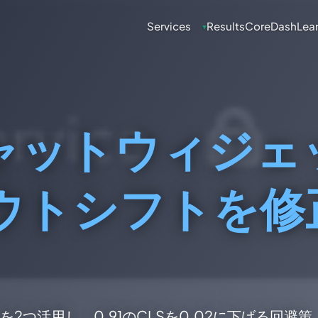
Services
Results
CoreDash
Lea
▾
tチャットウィジェ
ウトシフトを修
つ活用し、0.91のCLSを0.02に下げる回避策