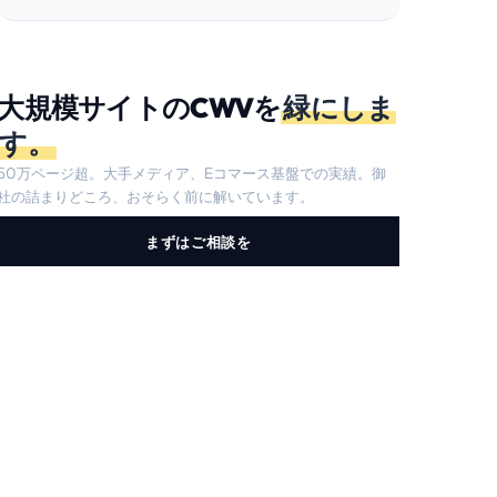
大規模サイトのCWVを
緑にしま
す。
50万ページ超。大手メディア、Eコマース基盤での実績。御
社の詰まりどころ、おそらく前に解いています。
まずはご相談を