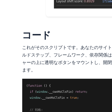
コード
これがそのスクリプトです。あなたのサイト
ルドステップ、フレームワーク、依存関係は一切不要
ャーの上に透明なボタンをマウントし、開閉
ます。
(
function
 (
) 
{

if
 (
window
.__cwvHsClsFix) 
return
;

window
.__cwvHsClsFix = 
true
;

// 戦略: