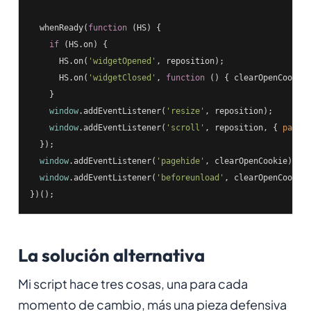
  whenReady(
function
 (
HS
) 
{

if
 (HS.on) {

      HS.on(
'widgetOpened'
, reposition);

      HS.on(
'widgetClosed'
, 
function
 (
) 
{ clearOpenCookie(
    }

window
.addEventListener(
'resize'
, reposition);

window
.addEventListener(
'scroll'
, reposition, { 
passi
  });

window
.addEventListener(
'pagehide'
, clearOpenCookie);

window
.addEventListener(
'beforeunload'
, clearOpenCookie)
})();
La solución alternativa
Mi script hace tres cosas, una para cada
momento de cambio, más una pieza defensiva