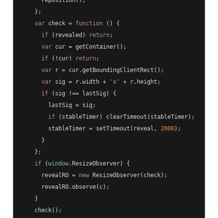
      reposition();

    };

var
 check = 
function
 (
) 
{

if
 (revealed) 
return
;

var
 cur = getContainer();

if
 (!cur) 
return
;

var
 r = cur.getBoundingClientRect();

var
 sig = r.width + 
'x'
 + r.height;

if
 (sig !== lastSig) {

        lastSig = sig;

if
 (stableTimer) clearTimeout(stableTimer);

        stableTimer = setTimeout(reveal, 
2000
);

      }

    };

if
 (
window
.ResizeObserver) {

      revealRO = 
new
 ResizeObserver(check);

      revealRO.observe(c);

    }

    check();
