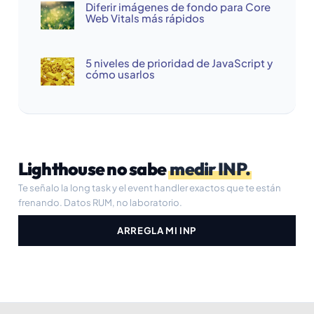
Diferir imágenes de fondo para Core
Web Vitals más rápidos
5 niveles de prioridad de JavaScript y
cómo usarlos
Lighthouse no sabe
medir INP.
Te señalo la long task y el event handler exactos que te están
frenando. Datos RUM, no laboratorio.
ARREGLA MI INP