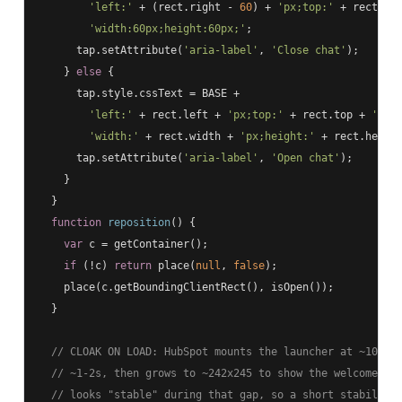
'left:'
 + (rect.right - 
60
) + 
'px;top:'
 + rect.to
'width:60px;height:60px;'
;

      tap.setAttribute(
'aria-label'
, 
'Close chat'
);

    } 
else
 {

      tap.style.cssText = BASE +

'left:'
 + rect.left + 
'px;top:'
 + rect.top + 
'px;
'width:'
 + rect.width + 
'px;height:'
 + rect.heigh
      tap.setAttribute(
'aria-label'
, 
'Open chat'
);

    }

  }

function
reposition
(
) 
{

var
 c = getContainer();

if
 (!c) 
return
 place(
null
, 
false
);

    place(c.getBoundingClientRect(), isOpen());

  }

// CLOAK ON LOAD: HubSpot mounts the launcher at ~100x9
// ~1-2s, then grows to ~242x245 to show the welcome bu
// looks "stable" during that gap, so a short stability