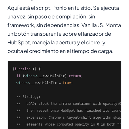
Aquí está el script. Ponlo en tu sitio. Se ejecuta
una vez, sin paso de compilación, sin
framework, sin dependencias. Vanilla JS. Monta
un botón transparente sobre el lanzador de
HubSpot, maneja la apertura y el cierre, y
oculta el crecimiento en el tiempo de carga.
(
function
 (
) 
{

if
 (
window
.__cwvHsClsFix) 
return
;

window
.__cwvHsClsFix = 
true
;

// Strategy:
//   LOAD: cloak the iframe-container with opacity:0 th
//   then reveal once HubSpot has finished its launcher
//   expansion. Chrome's layout-shift algorithm skips r
//   elements whose computed opacity is 0 in both frame