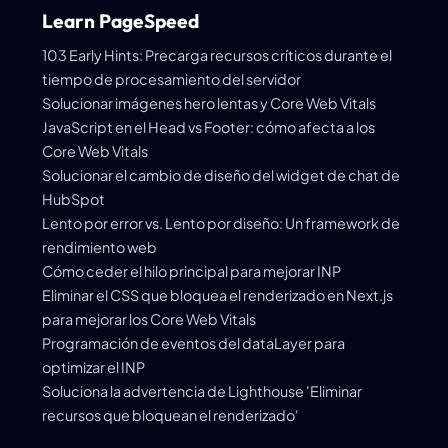
Learn PageSpeed
103 Early Hints: Precarga recursos críticos durante el
tiempo de procesamiento del servidor
Solucionar imágenes hero lentas y Core Web Vitals
JavaScript en el Head vs Footer: cómo afecta a los
Core Web Vitals
Solucionar el cambio de diseño del widget de chat de
HubSpot
Lento por error vs. Lento por diseño: Un framework de
rendimiento web
Cómo ceder el hilo principal para mejorar INP
Eliminar el CSS que bloquea el renderizado en Next.js
para mejorar los Core Web Vitals
Programación de eventos del dataLayer para
optimizar el INP
Soluciona la advertencia de Lighthouse 'Eliminar
recursos que bloquean el renderizado'