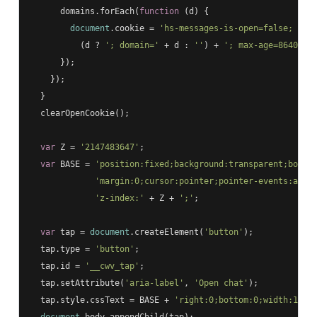
      domains.forEach(
function
 (
d
) 
{

document
.cookie = 
'hs-messages-is-open=false; pat
          (d ? 
'; domain='
 + d : 
''
) + 
'; max-age=86400; 
      });

    });

  }

  clearOpenCookie();

var
 Z = 
'2147483647'
;

var
 BASE = 
'position:fixed;background:transparent;borde
'margin:0;cursor:pointer;pointer-events:auto
'z-index:'
 + Z + 
';'
;

var
 tap = 
document
.createElement(
'button'
);

  tap.type = 
'button'
;

  tap.id = 
'__cwv_tap'
;

  tap.setAttribute(
'aria-label'
, 
'Open chat'
);

  tap.style.cssText = BASE + 
'right:0;bottom:0;width:100p