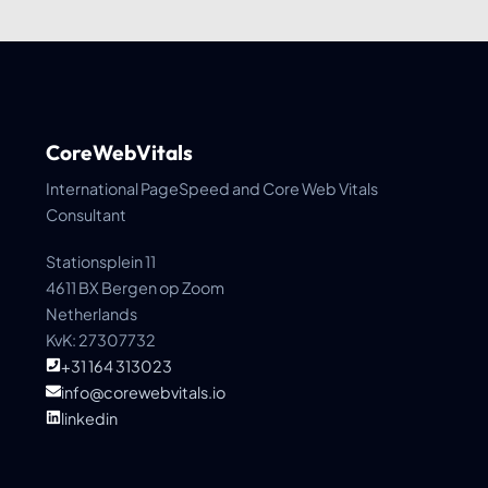
CoreWebVitals
International PageSpeed and Core Web Vitals
Consultant
Stationsplein 11
4611 BX Bergen op Zoom
Netherlands
KvK: 27307732
+31 164 313023
info@corewebvitals.io
linkedin