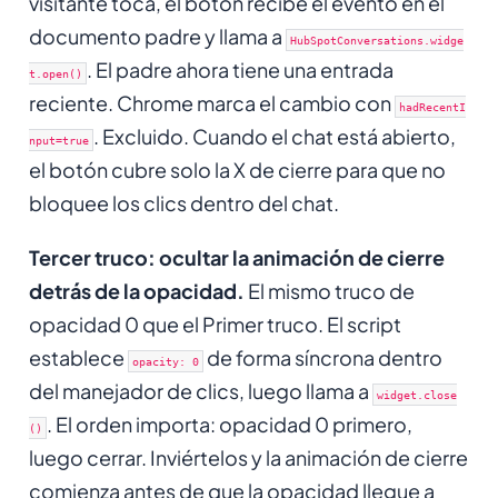
visitante toca, el botón recibe el evento en el
documento padre y llama a
HubSpotConversations.widge
. El padre ahora tiene una entrada
t.open()
reciente. Chrome marca el cambio con
hadRecentI
. Excluido. Cuando el chat está abierto,
nput=true
el botón cubre solo la X de cierre para que no
bloquee los clics dentro del chat.
Tercer truco: ocultar la animación de cierre
detrás de la opacidad.
El mismo truco de
opacidad 0 que el Primer truco. El script
establece
de forma síncrona dentro
opacity: 0
del manejador de clics, luego llama a
widget.close
. El orden importa: opacidad 0 primero,
()
luego cerrar. Inviértelos y la animación de cierre
comienza antes de que la opacidad llegue a