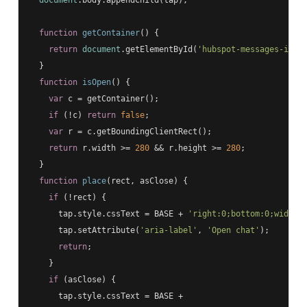
document
.body.appendChild(tap);

function
getContainer
(
) 
{

return
document
.getElementById(
'hubspot-messages-ifra
  }

function
isOpen
(
) 
{

var
 c = getContainer();

if
 (!c) 
return
false
;

var
 r = c.getBoundingClientRect();

return
 r.width >= 
280
 && r.height >= 
280
;

  }

function
place
(
rect, asClose
) 
{

if
 (!rect) {

      tap.style.cssText = BASE + 
'right:0;bottom:0;width:
      tap.setAttribute(
'aria-label'
, 
'Open chat'
);

return
;

    }

if
 (asClose) {

      tap.style.cssText = BASE +
