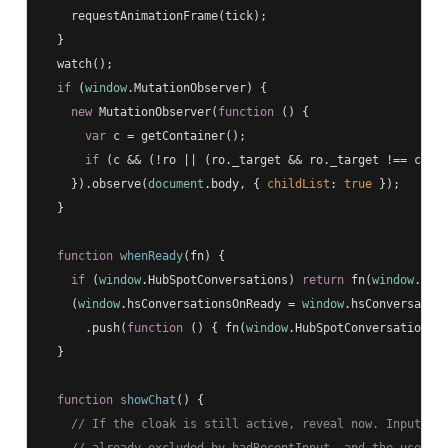
    requestAnimationFrame(tick);

  }

  watch();

if
 (
window
.MutationObserver) {

new
 MutationObserver(
function
 (
) 
{

var
 c = getContainer();

if
 (c && (!ro || (ro._target && ro._target !== c))) 
    }).observe(
document
.body, { 
childList
: 
true
 });

  }

function
whenReady
(
fn
) 
{

if
 (
window
.HubSpotConversations) 
return
 fn(
window
.HubS
    (
window
.hsConversationsOnReady = 
window
.hsConversation
      .push(
function
 (
) 
{ fn(
window
.HubSpotConversations);
  }

function
showChat
(
) 
{

// If the cloak is still active, reveal now. Input-dr