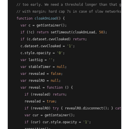
// too early. We need a threshold longer than that gap.
// with margin; hard cap 7s in case of slow networks.
function
cloakOnLoad
(
) 
{

var
 c = getContainer();

if
 (!c) 
return
 setTimeout(cloakOnLoad, 
50
);

if
 (c.dataset.cwvCloaked) 
return
;

    c.dataset.cwvCloaked = 
'1'
;

    c.style.opacity = 
'0'
;

var
 lastSig = 
''
;

var
 stableTimer = 
null
;

var
 revealed = 
false
;

var
 revealRO = 
null
;

var
 reveal = 
function
 (
) 
{

if
 (revealed) 
return
;

      revealed = 
true
;

if
 (revealRO) 
try
 { revealRO.disconnect(); } 
catch
 (
var
 cur = getContainer();

if
 (cur) cur.style.opacity = 
'1'
;
