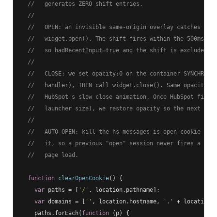
//   generates ZERO shift entries.
//
//   OPEN: an invisible same-origin overlay catches the
//   widget.open(). The shift fires within the 500ms in
//   so hadRecentInput=true and the shift is excluded f
//
//   CLOSE: we set opacity:0 on the container SYNCHRONO
//   handler), THEN call widget.close(). Same opacity-0
//   HubSpot's slow close animation. Once HubSpot finis
//   launcher size), we restore opacity so the next cli
//
//   AUTO-OPEN: kill the hs-messages-is-open cookie bef
//   it, so a previous "open" session never fires a no-
//   page load.
function
clearOpenCookie
(
) 
{

var
 paths = [
'/'
, location.pathname];

var
 domains = [
''
, location.hostname, 
'.'
 + location.h
    paths.forEach(
function
 (
p
) 
{
