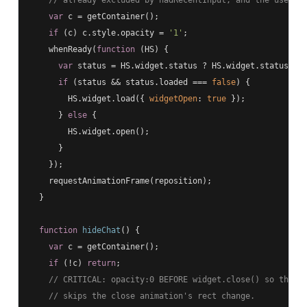
// already excluded by hadRecentInput, and the user n
var
 c = getContainer();

if
 (c) c.style.opacity = 
'1'
;

    whenReady(
function
 (
HS
) 
{

var
 status = HS.widget.status ? HS.widget.status() 
if
 (status && status.loaded === 
false
) {

        HS.widget.load({ 
widgetOpen
: 
true
 });

      } 
else
 {

        HS.widget.open();

      }

    });

    requestAnimationFrame(reposition);

  }

function
hideChat
(
) 
{

var
 c = getContainer();

if
 (!c) 
return
;

// CRITICAL: opacity:0 BEFORE widget.close() so the l
// skips the close animation's rect change.