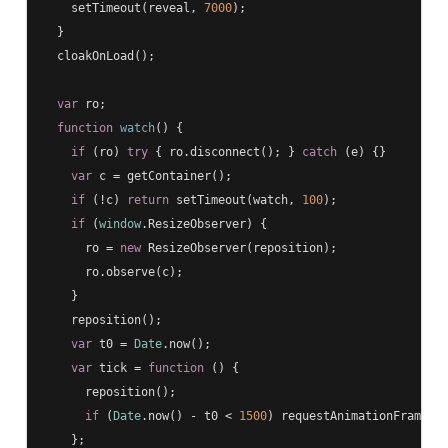
    setTimeout(reveal, 
7000
);

  }

  cloakOnLoad();

var
 ro;

function
watch
(
) 
{

if
 (ro) 
try
 { ro.disconnect(); } 
catch
 (e) {}

var
 c = getContainer();

if
 (!c) 
return
 setTimeout(watch, 
100
);

if
 (
window
.ResizeObserver) {

      ro = 
new
 ResizeObserver(reposition);

      ro.observe(c);

    }

    reposition();

var
 t0 = 
Date
.now();

var
 tick = 
function
 (
) 
{

      reposition();

if
 (
Date
.now() - t0 < 
1500
) requestAnimationFrame(ti
    };
