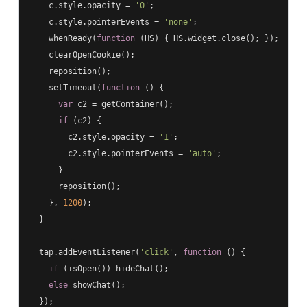
    c.style.opacity = 
'0'
;

    c.style.pointerEvents = 
'none'
;

    whenReady(
function
 (
HS
) 
{ HS.widget.close(); });

    clearOpenCookie();

    reposition();

    setTimeout(
function
 (
) 
{

var
 c2 = getContainer();

if
 (c2) {

        c2.style.opacity = 
'1'
;

        c2.style.pointerEvents = 
'auto'
;

      }

      reposition();

    }, 
1200
);

  }

  tap.addEventListener(
'click'
, 
function
 (
) 
{

if
 (isOpen()) hideChat();

else
 showChat();

  });
