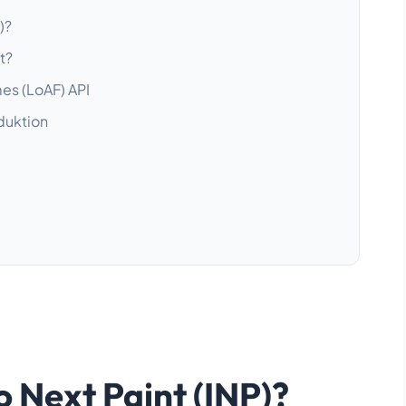
)?
t?
es (LoAF) API
duktion
o Next Paint (INP)?