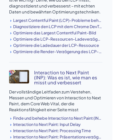
diagnostizierst und verbesserst – mit echten
Daten und bewährten Optimierungstechniken.
Largest Contentful Paint (LCP)-Probleme beheben und erkennen
Diagnostiziere den LCP mit dem Chrome DevTools Performance-Panel.
Optimiere das Largest Contentful Paint-Bild
Optimiere die LCP-Ressourcen-Ladeverzögerung
Optimiere die Ladedauer der LCP-Ressource
Optimiere die Render-Verzögerung des LCP-Elements.
Interaction to Next Paint
(INP): Was es ist, wie man es
misst und verbessert
Der vollständige Leitfaden zum Verstehen,
Messen und Optimieren von Interaction to Next
Paint, dem Core Web Vital, der die
Reaktionsfähigkeit einer Seite misst
Finde und behebe Interaction to Next Paint (INP)-Probleme
Interaction to Next Paint: Input Delay
Interaction to Next Paint: Processing Time
Interaction to Next Paint: Präsentationsverzögerung