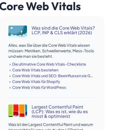
Core Web Vitals
Was sind die Core Web Vitals?
LCP, INP & CLS erklärt (2026)
Alles, was Sie über die Core Web Vitals wissen
müssen: Metriken, Schwellenwerte, Mess-Tools
und wie man sie besteht.
Die ultimative Core Web Vitals-Checkliste
Core Web Vitals bestehen
Core Web Vitals und SEO: Beeinflussen sie Google-Rankings?
Core Web Vitals für Shopify
Core Web Vitals für WordPress
Largest Contentful Paint
(LCP): Was es ist, wie du es
misst & optimierst
Was ist der Largest Contentful Paint und warum
ist er wichtig? Lerne, wie du den LCP misst,