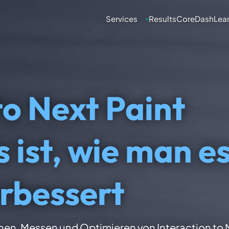
Services
Results
CoreDash
Lea
▾
to Next Paint
s ist, wie man e
erbessert
hen, Messen und Optimieren von Interaction to 