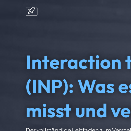
Interaction 
(INP): Was e
misst und v
Der vollständige Leitfaden zum Verste