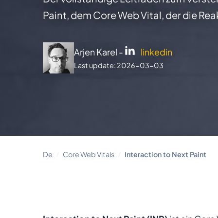
Paint, dem Core Web Vital, der die Rea
Arjen Karel -
linkedin
Last update: 2026-03-03
De
Core Web Vitals
Interaction to Next Paint