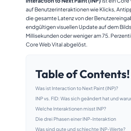
Interaction to Next Paint (INP)
ist ein Core
auf Benutzerinteraktionen wie Klicks, Antip
die gesamte Latenz von der Benutzereingab
endgültigen visuellen Update auf dem Bilds
Millisekunden oder weniger am 75. Perzentil.
Core Web Vital abgelöst.
Table of Contents!
Was ist Interaction to Next Paint (INP)?
INP vs. FID: Was sich geändert hat und war
Welche Interaktionen misst INP?
Die drei Phasen einer INP-Interaktion
Was sind gute und schlechte INP-Werte?