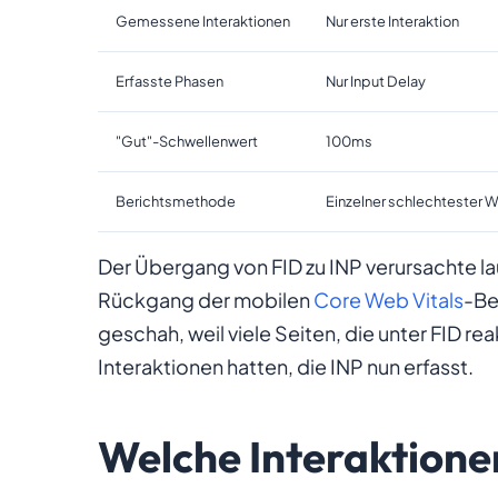
Gemessene Interaktionen
Nur erste Interaktion
Erfasste Phasen
Nur Input Delay
"Gut"-Schwellenwert
100ms
Berichtsmethode
Einzelner schlechtester W
Der Übergang von FID zu INP verursachte l
Rückgang der mobilen
Core Web Vitals
-Be
geschah, weil viele Seiten, die unter FID r
Interaktionen hatten, die INP nun erfasst.
Welche Interaktione