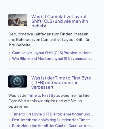
Was ist Cumulative Layout
Shift (CLS) und wie man ihn
behebt
Der ultimative Leitfaden zum Finden, Messen
und Beheben von Cumulative Layout Shift für
Ihre Website
Cumulative Layout Shift (CLS) Probleme identifizieren & beheben
Wie Bilder und Medien Layout Shift verursachen (und wie man es behebt)
Was ist der Time to First Byte
(TTFB) und wie man ihn
verbessert
Was ist der
Time to First Byte
, warum er für Ihre
Core Web Vitals wichtig ist und wie Sie ihn
optimieren
Time to First Byte (TTFB) Probleme finden und beheben
Den Unterbereich Waiting Duration des Time to First Byte reduzieren
Reduziere den Anteil der Cache-Dauer an der Time to First Byte