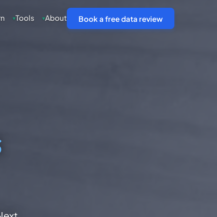
rn
Tools
About
▾
▾
Book a free data review
s
Next