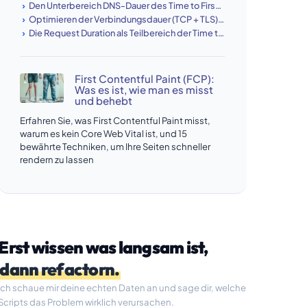
Den Unterbereich DNS-Dauer des Time to First Byte minimieren
Optimieren der Verbindungsdauer (TCP + TLS) als Teilbereich der Time to First Byte
Die Request Duration als Teilbereich der Time to First Byte reduzieren
First Contentful Paint (FCP):
Was es ist, wie man es misst
und behebt
Erfahren Sie, was First Contentful Paint misst,
warum es kein Core Web Vital ist, und 15
bewährte Techniken, um Ihre Seiten schneller
rendern zu lassen
Erst wissen was langsam ist,
dann refactorn.
Ich schaue mir deine echten Daten an und sage dir, welche
Scripts das Problem wirklich verursachen.