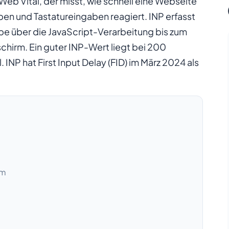
 Web Vital, der misst, wie schnell eine Webseite
pen und Tastatureingaben reagiert. INP erfasst
e über die JavaScript-Verarbeitung bis zum
chirm. Ein guter INP-Wert liegt bei 200
 INP hat First Input Delay (FID) im März 2024 als
um