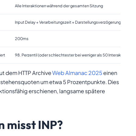
Alle Interaktionen während der gesamten Sitzung
Input Delay + Verarbeitungszeit + Darstellungsverzögerung
200ms
ert
98. Perzentil (oder schlechtester bei weniger als 50 Interaktionen)
aut dem HTTP Archive
Web Almanac 2025
einen
stehensquoten um etwa 5 Prozentpunkte. Dies
eaktionsfähig erschienen, langsame spätere
n misst INP?