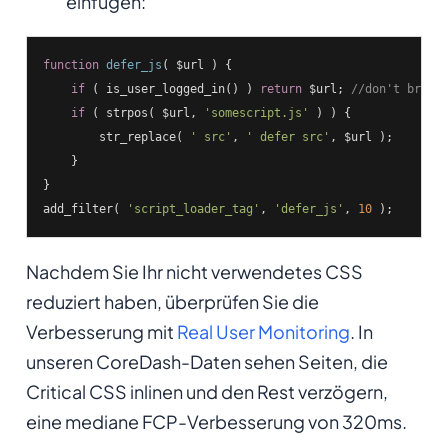
einfügen:
function
defer_js
( $url )
{

if
 ( is_user_logged_in() ) 
return
 $url; 
//don't break
if
 ( strpos( $url, 
'somescript.js'
 ) ) {

        str_replace( 
' src'
, 
' defer src'
, $url );

    }

}

add_filter( 
'script_loader_tag'
, 
'defer_js'
, 
10
 );
Nachdem Sie Ihr nicht verwendetes CSS
reduziert haben, überprüfen Sie die
Verbesserung mit
Real User Monitoring
. In
unseren CoreDash-Daten sehen Seiten, die
Critical CSS inlinen und den Rest verzögern,
eine mediane FCP-Verbesserung von 320ms.