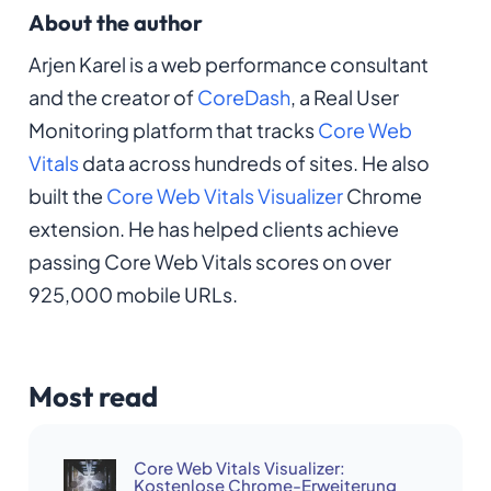
About the author
Arjen Karel is a web performance consultant
and the creator of
CoreDash
, a Real User
Monitoring platform that tracks
Core Web
Vitals
data across hundreds of sites. He also
built the
Core Web Vitals Visualizer
Chrome
extension. He has helped clients achieve
passing Core Web Vitals scores on over
925,000 mobile URLs.
Most read
Core Web Vitals Visualizer:
Kostenlose Chrome-Erweiterung