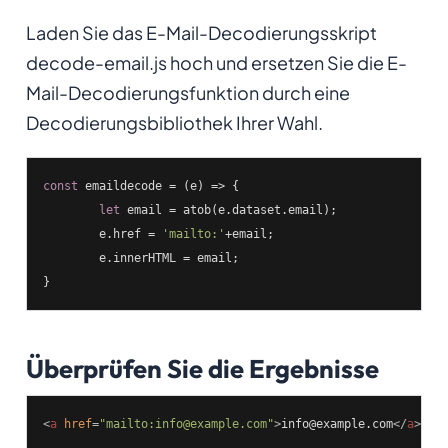
Laden Sie das E-Mail-Decodierungsskript
decode-email.js hoch und ersetzen Sie die E-
Mail-Decodierungsfunktion durch eine
Decodierungsbibliothek Ihrer Wahl.
const
 emaildecode = 
(
e
) =>
 {

let
 email = atob(e.dataset.email);

	e.href = 
'mailto:'
+email;

	e.innerHTML = email;

Überprüfen Sie die Ergebnisse
<
a
href
=
"mailto:info@example.com"
>
info@example.com
</
a
>