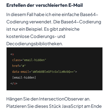
Erstellen der verschleierten E-Mail
In diesem Fall habe ich eine einfache Base64-
Codierung verwendet. Die Base64-Codierung
ist nur ein Beispiel. Es gibt zahlreiche
kostenlose Codierungs- und
Decodierungsbibliotheken.
<
a
class
=
"email-hidden"
href
=
"#"
data-email
=
"aW5mb0BleGFtcGxlLmNvbQ=="
>
</
a
>
Hängen Sie den IntersectionObserver an.
Platzieren Sie dieses Stück JavaScript am Ende