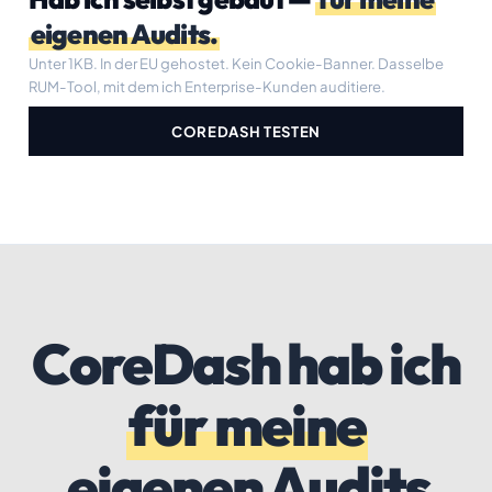
eigenen Audits.
Unter 1KB. In der EU gehostet. Kein Cookie-Banner. Dasselbe
RUM-Tool, mit dem ich Enterprise-Kunden auditiere.
COREDASH TESTEN
CoreDash hab ich
für meine
eigenen Audits