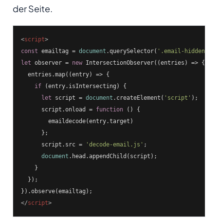
der Seite.
<
script
>
const
 emailtag = 
document
.querySelector(
'.email-hidden'
let
 observer = 
new
 IntersectionObserver(
(
entries
) =>
 {

  entries.map(
(
entry
) =>
 {

if
 (entry.isIntersecting) {

let
 script = 
document
.createElement(
'script'
);

      script.onload = 
function
 (
) 
{

        emaildecode(entry.target)

      };

      script.src = 
'decode-email.js'
;

document
.head.appendChild(script);

    }

  });

</
script
>