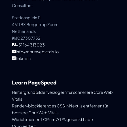
Consultant
Stationsplein 11
4611 BX Bergen op Zoom
Netherlands
KvK: 27307732
+31 164 313023
info@corewebvitals.io
linkedin
Learn PageSpeed
Hintergrundbilder verzögern für schnellere Core Web
Vitals
Render-blockierendes CSS in Next.js entfernen für
bessere Core Web Vitals
Wie ich meinen LCP um 70 % gesenkt habe
Crux-Verlauf