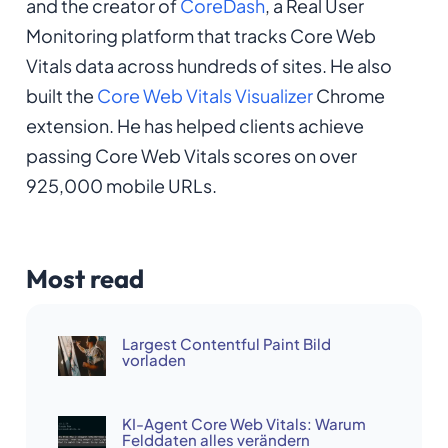
and the creator of
CoreDash
, a Real User
Monitoring platform that tracks Core Web
Vitals data across hundreds of sites. He also
built the
Core Web Vitals Visualizer
Chrome
extension. He has helped clients achieve
passing Core Web Vitals scores on over
925,000 mobile URLs.
Most read
Largest Contentful Paint Bild
vorladen
KI-Agent Core Web Vitals: Warum
Felddaten alles verändern