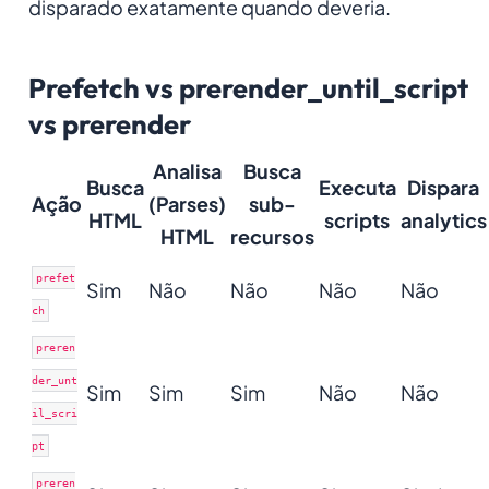
disparado exatamente quando deveria.
Prefetch vs prerender_until_script
vs prerender
Analisa
Busca
Busca
Executa
Dispara
Ação
(Parses)
sub-
HTML
scripts
analytics
HTML
recursos
prefet
Sim
Não
Não
Não
Não
ch
preren
der_unt
Sim
Sim
Sim
Não
Não
il_scri
pt
preren