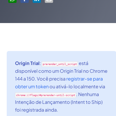
Origin Trial
:
está
prerender_until_script
disponível como um Origin Trial no Chrome
144 a 150. Você precisa
registrar-se para
obter um token
ou ativá-lo localmente via
. Nenhuma
chrome://flags/#prerender-until-script
Intenção de Lançamento (Intent to Ship)
foi registrada ainda.