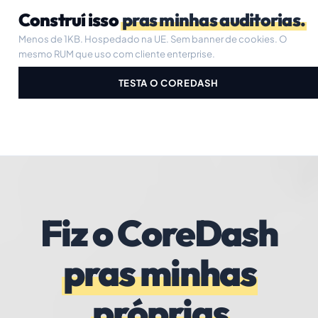
Construí isso
pras minhas auditorias.
Menos de 1KB. Hospedado na UE. Sem banner de cookies. O
mesmo RUM que uso com cliente enterprise.
TESTA O COREDASH
Fiz o CoreDash
pras minhas
próprias