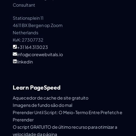
Consultant
Stationsplein 11
4611 BX Bergen op Zoom
Netherlands
KvK: 27307732
+31 164 313023
info@corewebvitals.io
linkedin
Learn PageSpeed
Aquecedor de cache de site gratuito
Imagens de fundo são do mal
Prerender Until Script: O Meio-Termo Entre Prefetch e
Prerender
O script GRATUITO de último recurso para otimizar a
velocidade da página