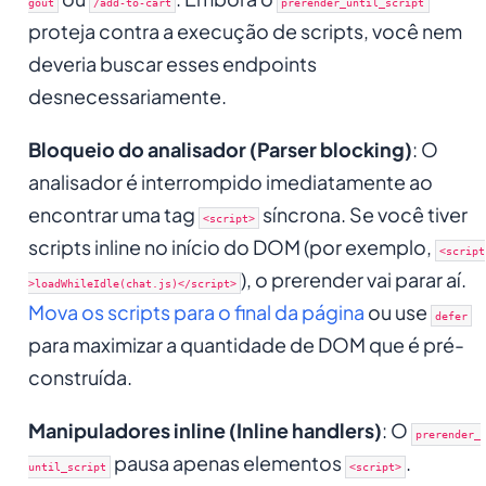
gout
/add-to-cart
prerender_until_script
proteja contra a execução de scripts, você nem
deveria buscar esses endpoints
desnecessariamente.
Bloqueio do analisador (Parser blocking)
: O
analisador é interrompido imediatamente ao
encontrar uma tag
síncrona. Se você tiver
<script>
scripts inline no início do DOM (por exemplo,
<script
), o prerender vai parar aí.
>loadWhileIdle(chat.js)</script>
Mova os scripts para o final da página
ou use
defer
para maximizar a quantidade de DOM que é pré-
construída.
Manipuladores inline (Inline handlers)
: O
prerender_
pausa apenas elementos
.
until_script
<script>