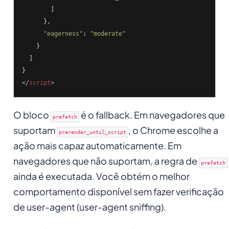
        ]

      },

"eagerness"
: 
"moderate"
    }

  ]

</
script
>
O bloco
é o fallback. Em navegadores que
prefetch
suportam
, o Chrome escolhe a
prerender_until_script
ação mais capaz automaticamente. Em
navegadores que não suportam, a regra de
prefetch
ainda é executada. Você obtém o melhor
comportamento disponível sem fazer verificação
de user-agent (user-agent sniffing).