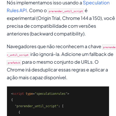
Nós implementamos isso usando a
Speculation
Rules API
. Como o
é
prerender_until_script
experimental (Origin Trial, Chrome 144 a 150), você
precisa de compatibilidade com versões
anteriores (backward compatibility).
Navegadores que não reconhecem a chave
prerende
irão ignorá-la. Adicione um fallback de
r_until_script
para o mesmo conjunto de URLs. O
prefetch
Chrome irá desduplicar essas regras e aplicar a
ação mais capaz disponível.
<
script
type
=
"speculationrules"
>
{

"prerender_until_script"
: [

    {
