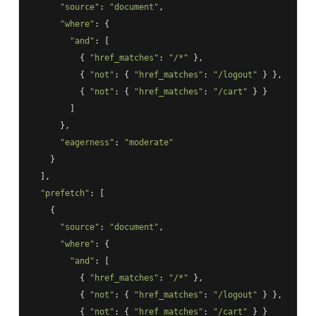
"source"
: 
"document"
,

"where"
: {

"and"
: [

          { 
"href_matches"
: 
"/*"
 },

          { 
"not"
: { 
"href_matches"
: 
"/logout"
 } },

          { 
"not"
: { 
"href_matches"
: 
"/cart"
 } }

        ]

      },

"eagerness"
: 
"moderate"
    }

  ],

"prefetch"
: [

    {

"source"
: 
"document"
,

"where"
: {

"and"
: [

          { 
"href_matches"
: 
"/*"
 },

          { 
"not"
: { 
"href_matches"
: 
"/logout"
 } },

          { 
"not"
: { 
"href_matches"
: 
"/cart"
 } }
