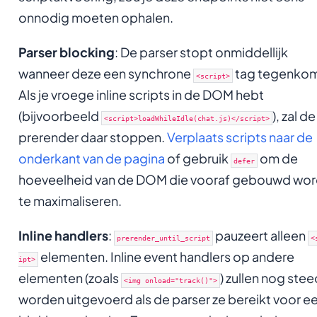
onnodig moeten ophalen.
Parser blocking
: De parser stopt onmiddellijk
wanneer deze een synchrone
tag tegenkom
<script>
Als je vroege inline scripts in de DOM hebt
(bijvoorbeeld
), zal de
<script>loadWhileIdle(chat.js)</script>
prerender daar stoppen.
Verplaats scripts naar de
onderkant van de pagina
of gebruik
om de
defer
hoeveelheid van de DOM die vooraf gebouwd wor
te maximaliseren.
Inline handlers
:
pauzeert alleen
prerender_until_script
<
elementen. Inline event handlers op andere
ipt>
elementen (zoals
) zullen nog ste
<img onload="track()">
worden uitgevoerd als de parser ze bereikt voor e