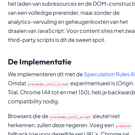
het laden van subresources en de DOM-construct
van een volledige prerender, maar zonder de
analytics-vervuiling en geheugenkosten van het
draaien van JavaScript. Voor content sites met zwa
third-party scripts is dit de sweet spot.
De Implementatie
We implementeren dit met de
Speculation Rules A
Omdat
experimentueel is (Origin
prerender_until_script
Trial, Chrome 144 tot en met 150), heb je backward
compatibility nodig.
Browsers die de
sleutel niet
prerender_until_script
herkennen, zullen deze negeren. Voeg een
prefetch
fallback toe voor dezelfde set URL's. Chrome zal