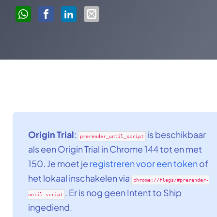
Origin Trial
:
is beschikbaar
prerender_until_script
als een Origin Trial in Chrome 144 tot en met
150. Je moet je
registreren voor een token
of
het lokaal inschakelen via
chrome://flags/#prerender-
. Er is nog geen Intent to Ship
until-script
ingediend.