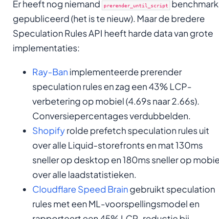
Er heeft nog niemand
benchmark
prerender_until_script
gepubliceerd (het is te nieuw). Maar de bredere
Speculation Rules API heeft harde data van grote
implementaties:
Ray-Ban
implementeerde prerender
speculation rules en zag een 43% LCP-
verbetering op mobiel (4.69s naar 2.66s).
Conversiepercentages verdubbelden.
Shopify
rolde prefetch speculation rules uit
over alle Liquid-storefronts en mat 130ms
sneller op desktop en 180ms sneller op mobie
over alle laadstatistieken.
Cloudflare Speed Brain
gebruikt speculation
rules met een ML-voorspellingsmodel en
rapporteert een 45% LCP-reductie bij