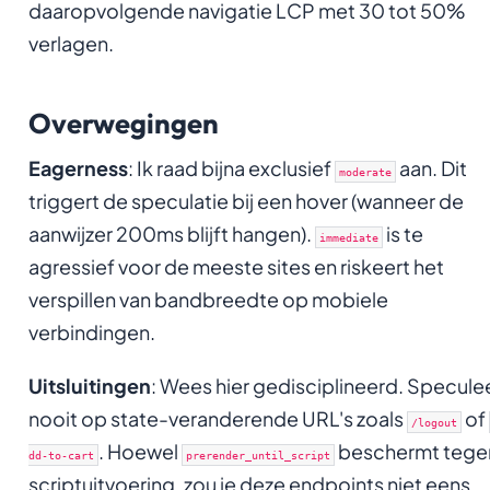
daaropvolgende navigatie LCP met 30 tot 50%
verlagen.
Overwegingen
Eagerness
: Ik raad bijna exclusief
aan. Dit
moderate
triggert de speculatie bij een hover (wanneer de
aanwijzer 200ms blijft hangen).
is te
immediate
agressief voor de meeste sites en riskeert het
verspillen van bandbreedte op mobiele
verbindingen.
Uitsluitingen
: Wees hier gedisciplineerd. Specule
nooit op state-veranderende URL's zoals
of
/logout
. Hoewel
beschermt tege
dd-to-cart
prerender_until_script
scriptuitvoering, zou je deze endpoints niet eens