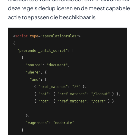
deze regels dedupliceren en de meest capabele
actie toepassen die beschikbaar is.
<
script
type
=
"speculationrules"
>
{

"prerender_until_script"
: [

    {

"source"
: 
"document"
,

"where"
: {

"and"
: [

          { 
"href_matches"
: 
"/*"
 },

          { 
"not"
: { 
"href_matches"
: 
"/logout"
 } },

          { 
"not"
: { 
"href_matches"
: 
"/cart"
 } }

        ]

      },

"eagerness"
: 
"moderate"
    }
