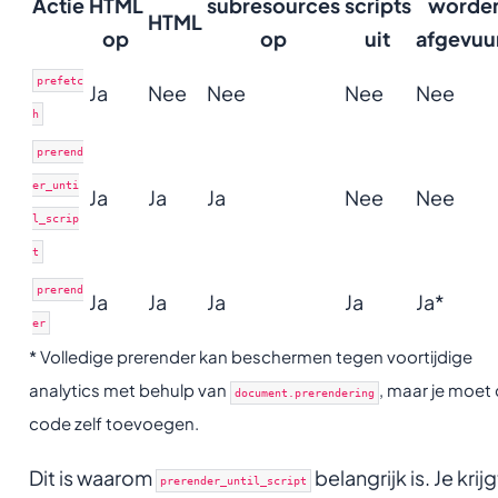
Actie
HTML
subresources
scripts
worde
HTML
op
op
uit
afgevuu
prefetc
Ja
Nee
Nee
Nee
Nee
h
prerend
er_unti
Ja
Ja
Ja
Nee
Nee
l_scrip
t
prerend
Ja
Ja
Ja
Ja
Ja*
er
* Volledige prerender kan beschermen tegen voortijdige
analytics met behulp van
, maar je moet 
document.prerendering
code zelf toevoegen.
Dit is waarom
belangrijk is. Je krijg
prerender_until_script