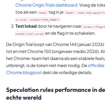
Chrome Origin Trials dashboard
. Voeg de tok
toe als een
tag in je
:
<meta>
<head>
<meta http-equiv="o
in-trial" content="YOUR_TOKEN">
Test lokaal
door te navigeren naar
chrome://flags/
en de flag in te schakelen.
erender-until-script
De Origin Trial loopt van Chrome 144 (januari 2026)
tot en met Chrome 150 (ongeveer medio 2026). Al
het Chrome-team het daarna als een stabiele feat
uitbrengt, is de token niet meer nodig. De
officiële
Chrome blogpost
dekt de volledige details.
Speculation rules performance in d
echte wereld