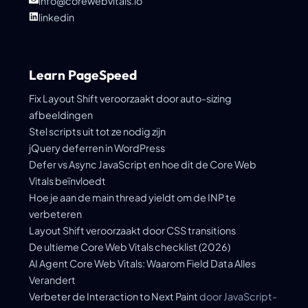
info@corewebvitals.io
linkedin
Learn PageSpeed
Fix Layout Shift veroorzaakt door auto-sizing
afbeeldingen
Stel scripts uit tot ze nodig zijn
jQuery deferren in WordPress
Defer vs Async JavaScript en hoe dit de Core Web
Vitals beïnvloedt
Hoe je aan de main thread yieldt om de INP te
verbeteren
Layout Shift veroorzaakt door CSS transitions
De ultieme Core Web Vitals checklist (2026)
AI Agent Core Web Vitals: Waarom Field Data Alles
Verandert
Verbeter de
Interaction to Next Paint
door JavaScript-