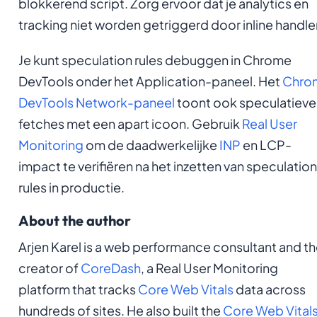
blokkerend script. Zorg ervoor dat je analytics en
tracking niet worden getriggerd door inline handle
Je kunt speculation rules debuggen in Chrome
DevTools onder het Application-paneel. Het
Chro
DevTools Network-paneel
toont ook speculatieve
fetches met een apart icoon. Gebruik
Real User
Monitoring
om de daadwerkelijke
INP
en LCP-
impact te verifiëren na het inzetten van speculation
rules in productie.
About the author
Arjen Karel is a web performance consultant and t
creator of
CoreDash
, a Real User Monitoring
platform that tracks
Core Web Vitals
data across
hundreds of sites. He also built the
Core Web Vital