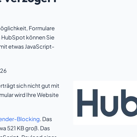
öglichkeit, Formulare
In HubSpot können Sie
 mit etwas JavaScript-
026
trägt sich nicht gut mit
ular wird Ihre Website
ender-Blocking
. Das
twa 521 KB groß. Das