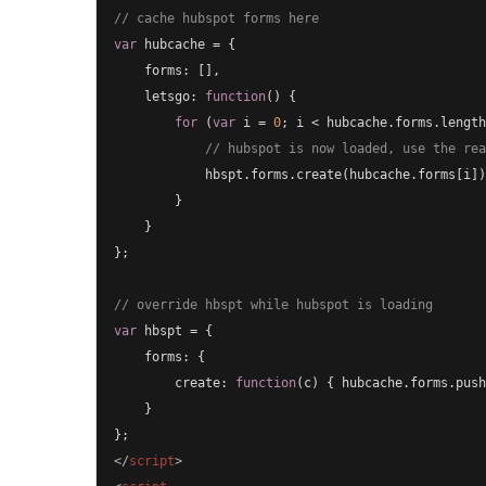
// cache hubspot forms here
var
 hubcache = {

    forms: [],

    letsgo: 
function
()
{

for
 (
var
 i = 
0
; i < hubcache.forms.length
// hubspot is now loaded, use the rea
            hbspt.forms.create(hubcache.forms[i]);
        }

    }

};

// override hbspt while hubspot is loading
var
 hbspt = {

    forms: {

        create: 
function
(c)
{ hubcache.forms.push
    }

</
script
>