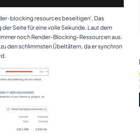
der-blocking resources beseitigen'. Das
der Seite für eine volle Sekunde. Laut dem
n immer noch Render-Blocking-Ressourcen aus.
u den schlimmsten Übeltätern, da er synchron
rd.