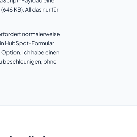
aScript-Payload einer
5
(646 KB). All das nur für
fordert normalerweise
 ein HubSpot-Formular
e Option. Ich habe einen
 zu beschleunigen, ohne