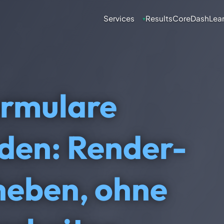
Services
Results
CoreDash
Lea
▾
rmulare
aden: Render-
heben, ohne