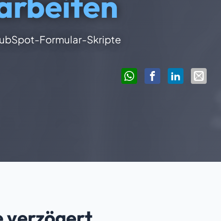
arbeiten
 HubSpot-Formular-Skripte
 verzögert