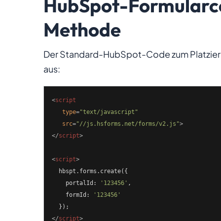
HubSpot-Formularco
Methode
Der Standard-HubSpot-Code zum Platzieren
aus:
<
script
type
=
"text/javascript"
src
=
"//js.hsforms.net/forms/v2.js"
>
</
script
>
<
script
>
  hbspt.forms.create({

    portalId: 
'123456'
,

    formId: 
'123456'
</
script
>