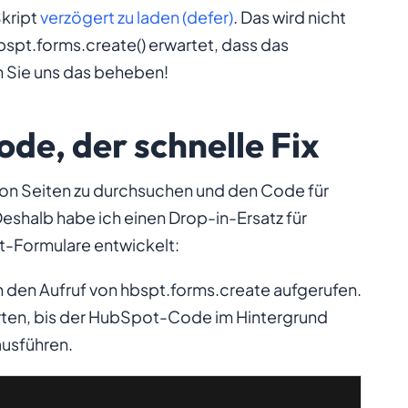
Skript
verzögert zu laden (defer)
. Das wird nicht
bspt.forms.create()
erwartet, dass das
n Sie uns das beheben!
e, der schnelle Fix
 von Seiten zu durchsuchen und den Code für
shalb habe ich einen Drop-in-Ersatz für
t-Formulare entwickelt:
h den Aufruf von
hbspt.forms.create
aufgerufen.
rten, bis der HubSpot-Code im Hintergrund
ausführen.