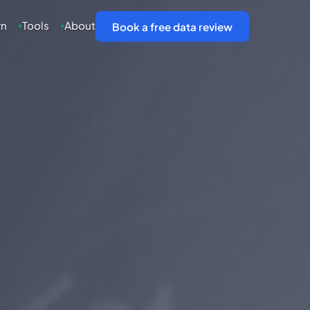
rn
Tools
About
▾
▾
Book a free data review