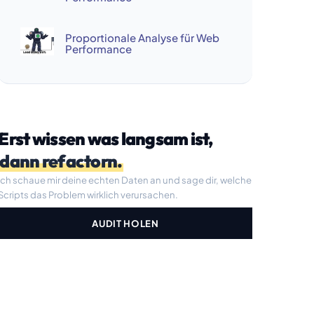
Proportionale Analyse für Web
Performance
Erst wissen was langsam ist,
dann refactorn.
Ich schaue mir deine echten Daten an und sage dir, welche
Scripts das Problem wirklich verursachen.
AUDIT HOLEN