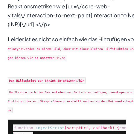
Reaktionsmetriken wie [url=\/core-web-
vitals\/interaction-to-next-paint]Interaction to Ne
(INP)[\/url].<\/p>
Leider ist es nicht so einfach wie das Hinzufügen v
="lazy"<\/code> zu einem Bild, aber mit einer kleinen Hilfsfunktion un
ger können wir es umsetzen.<\/p>
Der Hilfsskript zur Skript-Injektion<\/h2>
Um Skripte nach dem Seitenladen zur Seite hinzuzufügen, benötigen wir
Funktion, die ein Skript-Element erstellt und es an den Dokumentenkopf
p>
function
injectScript
(
scriptUrl, callback
) 
{
const
 