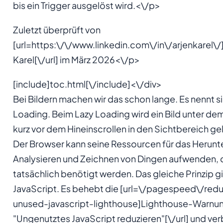
bis ein Trigger ausgelöst wird.<\/p>
Zuletzt überprüft von
[url=https:\/\/www.linkedin.com\/in\/arjenkarel\/
Karel[\/url] im März 2026<\/p>
[include]toc.html[\/include]<\/div>
Bei Bildern machen wir das schon lange. Es nennt s
Loading. Beim Lazy Loading wird ein Bild unter dem 
kurz vor dem Hineinscrollen in den Sichtbereich ge
Der Browser kann seine Ressourcen für das Herunt
Analysieren und Zeichnen von Dingen aufwenden, 
tatsächlich benötigt werden. Das gleiche Prinzip gil
JavaScript. Es behebt die [url=\/pagespeed\/red
unused-javascript-lighthouse]Lighthouse-Warnu
"Ungenutztes JavaScript reduzieren"[\/url] und ve