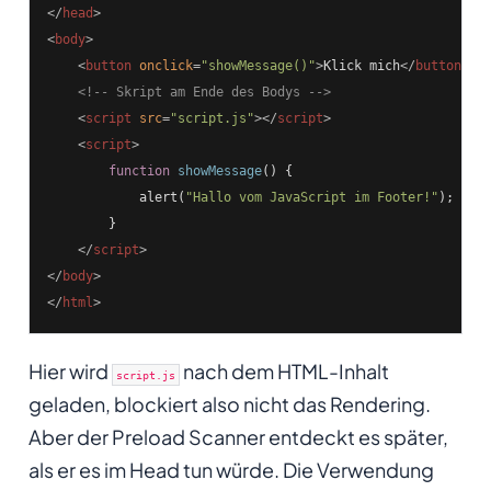
</
head
>
<
body
>
<
button
onclick
=
"showMessage()"
>
Klick mich
</
button
>
<!-- Skript am Ende des Bodys -->
<
script
src
=
"script.js"
>
</
script
>
<
script
>
function
showMessage
()
{

            alert(
"Hallo vom JavaScript im Footer!"
);

        }

</
script
>
</
body
>
</
html
>
Hier wird
nach dem HTML-Inhalt
script.js
geladen, blockiert also nicht das Rendering.
Aber der Preload Scanner entdeckt es später,
als er es im Head tun würde. Die Verwendung