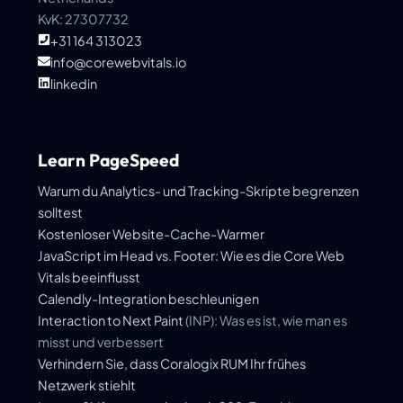
KvK: 27307732
+31 164 313023
info@corewebvitals.io
linkedin
Learn PageSpeed
Warum du Analytics- und Tracking-Skripte begrenzen
solltest
Kostenloser Website-Cache-Warmer
JavaScript im Head vs. Footer: Wie es die Core Web
Vitals beeinflusst
Calendly-Integration beschleunigen
Interaction to Next Paint
(INP): Was es ist, wie man es
misst und verbessert
Verhindern Sie, dass Coralogix RUM Ihr frühes
Netzwerk stiehlt