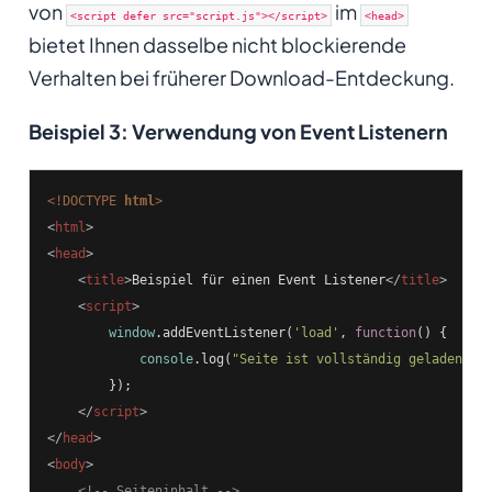
von
im
<script defer src="script.js"></script>
<head>
bietet Ihnen dasselbe nicht blockierende
Verhalten bei früherer Download-Entdeckung.
Beispiel 3: Verwendung von Event Listenern
<!DOCTYPE 
html
>
<
html
>
<
head
>
<
title
>
Beispiel für einen Event Listener
</
title
>
<
script
>
window
.addEventListener(
'load'
, 
function
(
) 
{

console
.log(
"Seite ist vollständig geladen."
);
        });

</
script
>
</
head
>
<
body
>
<!-- Seiteninhalt -->