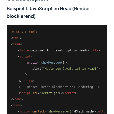
Beispiel 1: JavaScript im Head (Render-
blockierend)
<!DOCTYPE 
html
>
<
html
>
<
head
>
<
title
>
Beispiel für JavaScript im Head
</
title
>
<
script
>
function
showMessage
()
{

            alert(
"Hallo vom JavaScript im Head!"
);

        }

</
script
>
<!-- Dieses Skript blockiert das Rendering -->
<
script
src
=
"script.js"
>
</
script
>
</
head
>
<
body
>
<
button
onclick
=
"showMessage()"
>
Klick mich
</
button
>