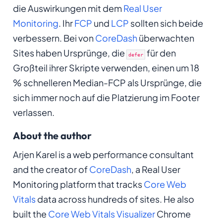
die Auswirkungen mit dem
Real User
Monitoring
. Ihr
FCP
und
LCP
sollten sich beide
verbessern. Bei von
CoreDash
überwachten
Sites haben Ursprünge, die
für den
defer
Großteil ihrer Skripte verwenden, einen um 18
% schnelleren Median-FCP als Ursprünge, die
sich immer noch auf die Platzierung im Footer
verlassen.
About the author
Arjen Karel is a web performance consultant
and the creator of
CoreDash
, a Real User
Monitoring platform that tracks
Core Web
Vitals
data across hundreds of sites. He also
built the
Core Web Vitals Visualizer
Chrome