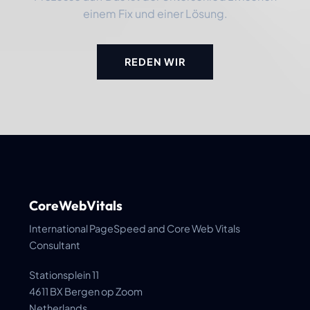
einem Fix und einer Lösung.
REDEN WIR
CoreWebVitals
International PageSpeed and Core Web Vitals
Consultant
Stationsplein 11
4611 BX Bergen op Zoom
Netherlands