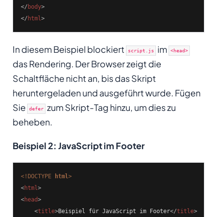
</
body
>
</
html
>
In diesem Beispiel blockiert
im
script.js
<head>
das Rendering. Der Browser zeigt die
Schaltfläche nicht an, bis das Skript
heruntergeladen und ausgeführt wurde. Fügen
Sie
zum Skript-Tag hinzu, um dies zu
defer
beheben.
Beispiel 2: JavaScript im Footer
<!DOCTYPE 
html
>
<
html
>
<
head
>
<
title
>
Beispiel für JavaScript im Footer
</
title
>