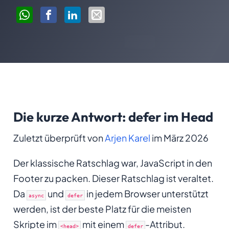
Die kurze Antwort: defer im Head
Zuletzt überprüft von
Arjen Karel
im März 2026
Der klassische Ratschlag war, JavaScript in den
Footer zu packen. Dieser Ratschlag ist veraltet.
Da
und
in jedem Browser unterstützt
async
defer
werden, ist der beste Platz für die meisten
Skripte im
mit einem
-Attribut.
<head>
defer