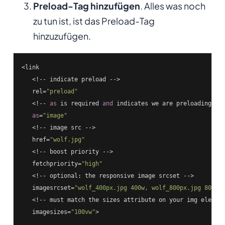
Preload-Tag hinzufügen
. Alles was noch
zu tun ist, ist das Preload-Tag
hinzuzufügen.
<link

   <!-- indicate preload -->

   rel=
"preload"
   <!-- 
as
 is required 
and
 indicates we are preloading an 
as
=
"image"
   <!-- image src -->

   href=
"wolf.jpg"
   <!-- boost priority -->

   fetchpriority=
"high"
   <!-- optional: the responsive image srcset -->

   imagesrcset=
"wolf_400px.jpg 400w, wolf_800px.jpg 800w"
   <!-- must match the sizes attribute on your img element
   imagesizes=
"100vw"