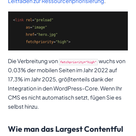
Leitfaden zur Ressourcenpriorisierung
.
<
link
rel
=
"preload"
as
=
"image"
href
=
"hero.jpg"
fetchpriority
=
"high"
>
Die Verbreitung von
wuchs von
fetchpriority="high"
0,03% der mobilen Seiten im Jahr 2022 auf
17,3% im Jahr 2025, größtenteils dank der
Integration in den WordPress-Core. Wenn Ihr
CMS es nicht automatisch setzt, fügen Sie es
selbst hinzu.
Wie man das Largest Contentful