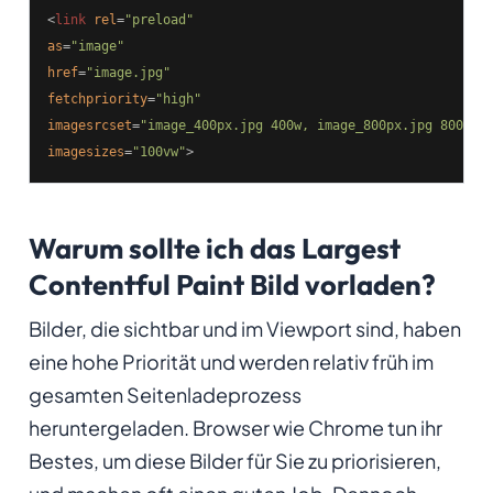
<
link
rel
=
"preload"
as
=
"image"
href
=
"image.jpg"
fetchpriority
=
"high"
imagesrcset
=
"image_400px.jpg 400w, image_800px.jpg 800w"
imagesizes
=
"100vw"
>
Warum sollte ich das Largest
Contentful Paint Bild vorladen?
Bilder, die sichtbar und im Viewport sind, haben
eine hohe Priorität und werden relativ früh im
gesamten Seitenladeprozess
heruntergeladen. Browser wie Chrome tun ihr
Bestes, um diese Bilder für Sie zu priorisieren,