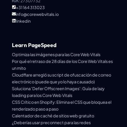
KvK: 27307732
+31 164 313023
info@corewebvitals.io
linkedin
Learn PageSpeed
Optimiza las imágenes para las Core Web Vitals
Por qué el retraso de 28 días de los Core Web Vitals es
un mito
Cloudflare arregló su script de ofuscación de correo
electrónico (puede que yo lo haya causado)
Soluciona 'Defer Offscreen Images': Guía de lazy
loading para los Core Web Vitals
CSS Crítico en Shopify: Elimina el CSS que bloquea el
renderizado paso a paso
Calentador de caché de sitios web gratuito
¿Deberías usar preconnect para las redes