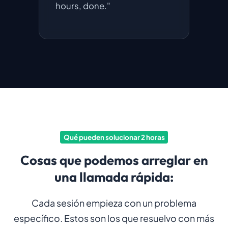
hours, done."
afte
Qué pueden solucionar 2 horas
Cosas que podemos arreglar en
una llamada rápida:
Cada sesión empieza con un problema
específico. Estos son los que resuelvo con más