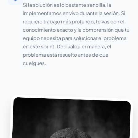
Si la solución es lo bastante sencilla, la
implementamos en vivo durante la sesión. Si
requiere trabajo más profundo, te vas con el
conocimiento exacto y la comprensión que tu
equipo necesita para solucionar el problema
en este sprint. De cualquier manera, el
problema está resuelto antes de que
cuelgues.