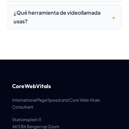
¿Qué herramienta de videollamada
usas?
CoreWebVitals
International PageSpeed and Core Web Vitals
Consultant
Stationsplein 11
4611 BX Bergen op Zoom