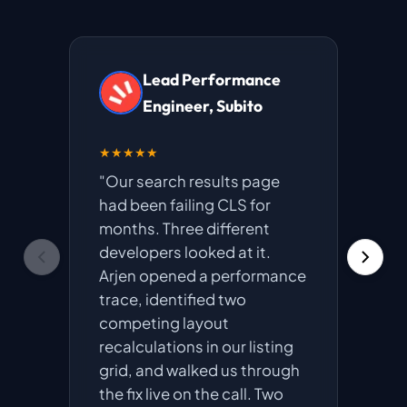
Lead Performance
Engineer, Subito
★★★★★
★★★
"Our search results page
"We h
had been failing CLS for
after
months. Three different
not t
developers looked at it.
root 
Arjen opened a performance
minut
trace, identified two
liste
competing layout
body 
recalculations in our listing
entir
grid, and walked us through
scrol
the fix live on the call. Two
shipp