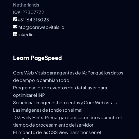
Netherlands
KvK: 27307732
+31 164 313023
info@corewebvitals.io
linkedin
Learn PageSpeed
Core Web Vitals para agentes de IA: Por qué los datos
de campo lo cambian todo
Programación de eventos del dataLayer para
optimizar el INP
Solucionar imágenes hero lentas y Core Web Vitals
Las imágenes de fondo son el mal
103 Early Hints: Precarga recursos críticos durante el
tiempo de procesamiento del servidor
El impacto de las CSS View Transitions en el