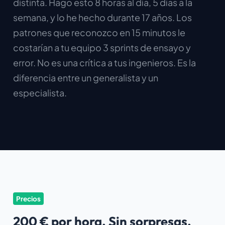
distinta. Hago esto 8 horas al día, 5 días a la
semana, y lo he hecho durante 17 años. Los
patrones que reconozco en 15 minutos le
costarían a tu equipo 3 sprints de ensayo y
error. No es una crítica a tus ingenieros. Es la
diferencia entre un generalista y un
especialista.
Precios
200 € por hora. Sin sorpresas.