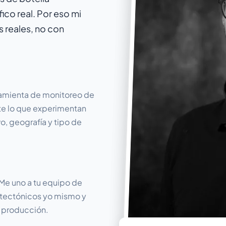
ico real. Por eso mi
s reales, no con
amienta de monitoreo de
te lo que experimentan
o, geografía y tipo de
Me uno a tu equipo de
itectónicos yo mismo y
 producción.