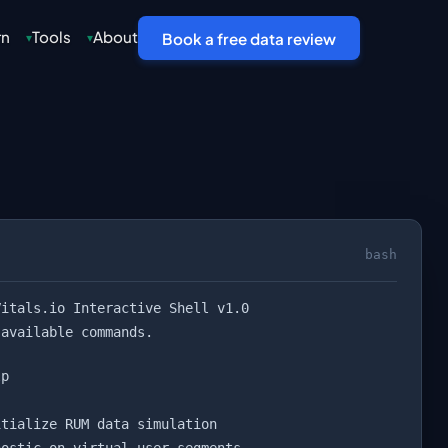
rn
Tools
About
▾
▾
Book a free data review
bash
Vitals.io Interactive Shell v1.0
available commands.
p
:
tialize RUM data simulation