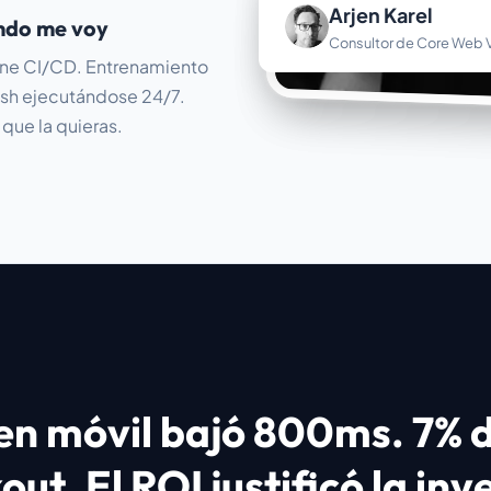
Arjen Karel
ando me voy
Consultor de Core Web V
ine CI/CD. Entrenamiento
ash ejecutándose 24/7.
que la quieras.
 en móvil bajó 800ms. 7% 
ut. El ROI justificó la inv