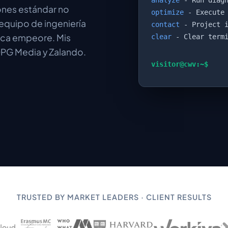
analyze
- Run diagn
nes estándar no
optimize
- Execute 
 equipo de ingeniería
contact
- Project i
nca empeore. Mis
clear
- Clear termi
 DPG Media y Zalando.
visitor@cwv:~$
TRUSTED BY MARKET LEADERS · CLIENT RESULTS