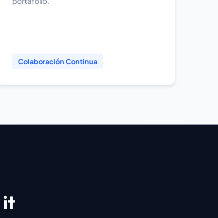
portafolio.
Colaboración Continua
it