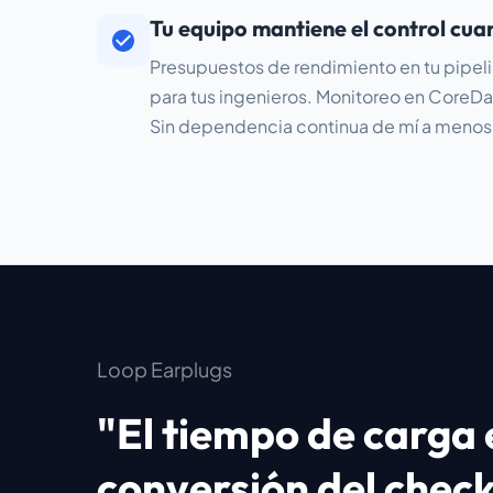
Tu equipo mantiene el control cu
Presupuestos de rendimiento en tu pipel
para tus ingenieros. Monitoreo en CoreD
Sin dependencia continua de mí a menos 
Loop Earplugs
"El tiempo de carga
conversión del checko