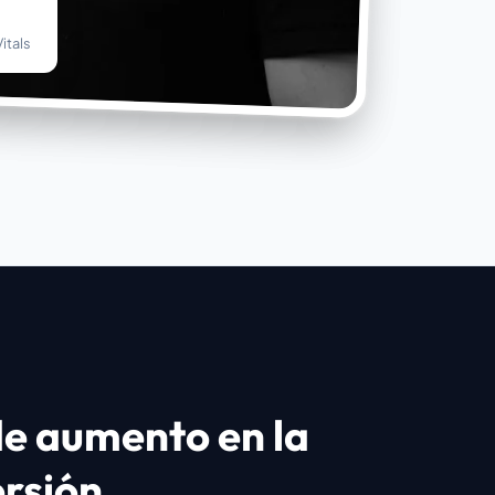
itals
de aumento en la
ersión