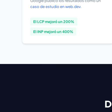
Google publicó los resultados como un
caso de estudio en web.dev
.
El LCP mejoró un 200%
El INP mejoró un 400%
D