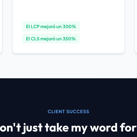
El LCP mejoró un 300%
El CLS mejoró un 350%
CLIENT SUCCESS
on't just take my word for 