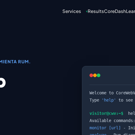
Services
Results
CoreDash
Lea
▾
AMIENTA RUM.
b
Welcome to CoreWeb
Type
'help'
to see 
visitor@cwv:~$
hel
Available commands
monitor [url]
- Ini