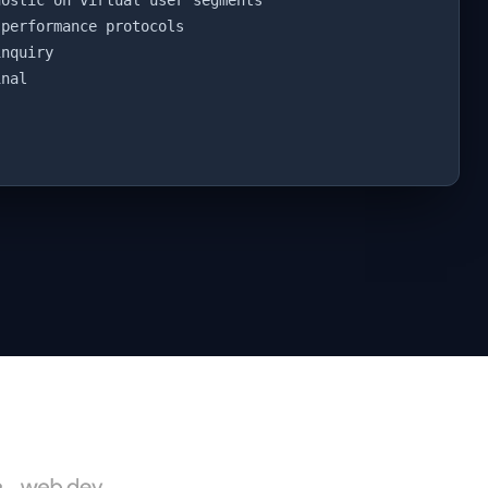
ostic on virtual user segments
performance protocols
nquiry
nal