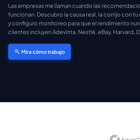
Las empresas me llaman cuando las recomendacio
funcionan. Descubro la causa real, la corrijo con tu
y configuro monitoreo para que el rendimiento nu
clientes incluyen Adevinta, Nestlé, eBay, Harvard,
Mira cómo trabajo