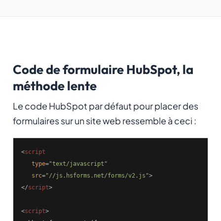
Code de formulaire HubSpot, la
méthode lente
Le code HubSpot par défaut pour placer des
formulaires sur un site web ressemble à ceci :
<
script
type
=
"text/javascript"
src
=
"//js.hsforms.net/forms/v2.js"
>
</
script
>
<
script
>