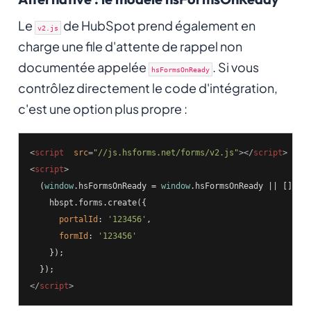
Le
de HubSpot prend également en
v2.js
charge une file d'attente de rappel non
documentée appelée
. Si vous
hsFormsOnReady
contrôlez directement le code d'intégration,
c'est une option plus propre :
<
script
src
=
"//js.hsforms.net/forms/v2.js"
>
</
script
>
<
script
>
  (
window
.hsFormsOnReady = 
window
.hsFormsOnReady || []).p
    hbspt.forms.create({

portalId
: 
'123456'
,

formId
: 
'123456'
    });

</
script
>