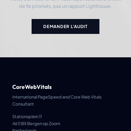
de fix priorisés, pas un rapport Lighthouse.
DEMANDER L'AUDIT
CoreWebVitals
International PageSpeed and Core Web Vitals
Consultant
Stationsplein 11
4611 BX Bergen op Zoom
Netherlands