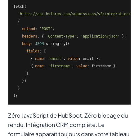
fetch(

'https://api.hsforms.com/submissions/v3/integration/sub
  {

method
: 
'POST'
,

headers
: { 
'Content-Type'
: 
'application/json'
 },

body
: 
JSON
.stringify({

fields
: [

        { 
name
: 
'email'
, 
value
: email },

        { 
name
: 
'firstname'
, 
value
: firstName }

      ]

    })

  }

);
Zéro JavaScript de HubSpot. Zéro blocage du
rendu. Intégration CRM complète. Le
formulaire apparaît toujours dans votre tableau