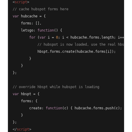
<
script
>
// cache hubspot forms here
var
 hubcache = {

    forms: [],

    letsgo: 
function
()
{

for
 (
var
 i = 
0
; i < hubcache.forms.length; i++) {

// hubspot is now loaded, use the real hbspt
            hbspt.forms.create(hubcache.forms[i]);

        }

    }

};

// override hbspt while hubspot is loading
var
 hbspt = {

    forms: {

        create: 
function
(c)
{ hubcache.forms.push(c); }

    }

</
script
>