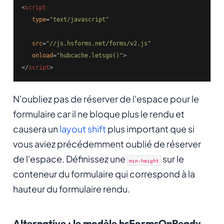
<
script
type
=
"text/javascript"
src
=
"//js.hsforms.net/forms/v2.js"
onload
=
"hubcache.letsgo()"
>
</
script
>
N'oubliez pas de réserver de l'espace pour le
formulaire car il ne bloque plus le rendu et
causera un
layout shift
plus important que si
vous aviez précédemment oublié de réserver
de l'espace. Définissez une
sur le
min-height
conteneur du formulaire qui correspond à la
hauteur du formulaire rendu.
Alternative : le modèle hsFormsOnReady