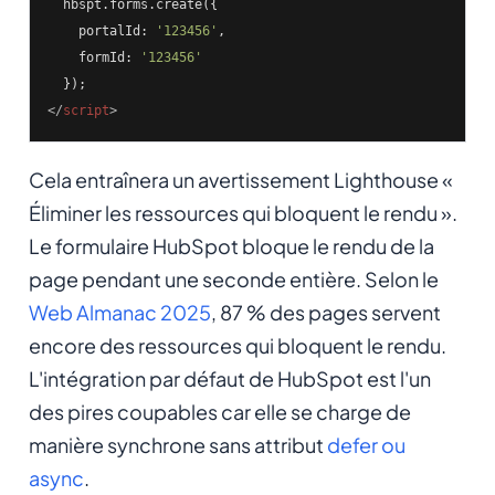
  hbspt.forms.create({

    portalId: 
'123456'
,

    formId: 
'123456'
</
script
>
Cela entraînera un avertissement Lighthouse «
Éliminer les ressources qui bloquent le rendu ».
Le formulaire HubSpot bloque le rendu de la
page pendant une seconde entière. Selon le
Web Almanac 2025
, 87 % des pages servent
encore des ressources qui bloquent le rendu.
L'intégration par défaut de HubSpot est l'un
des pires coupables car elle se charge de
manière synchrone sans attribut
defer ou
async
.