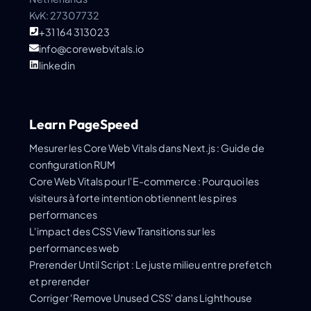
KvK: 27307732
+31 164 313023
info@corewebvitals.io
linkedin
Learn PageSpeed
Mesurer les Core Web Vitals dans Next.js : Guide de
configuration RUM
Core Web Vitals pour l'E-commerce : Pourquoi les
visiteurs à forte intention obtiennent les pires
performances
L'impact des CSS View Transitions sur les
performances web
Prerender Until Script : Le juste milieu entre prefetch
et prerender
Corriger 'Remove Unused CSS' dans Lighthouse