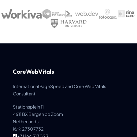
CoreWebVitals
International PageSpeed and Core Web Vitals
Consultant
Stationsplein 11
4611 BX Bergen op Zoom
Netherlands
KvK: 27307732
+31 164 313023