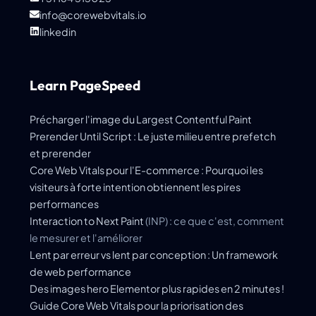
info@corewebvitals.io
linkedin
Learn PageSpeed
Précharger l'image du
Largest Contentful Paint
Prerender Until Script : Le juste milieu entre prefetch
et prerender
Core Web Vitals pour l'E-commerce : Pourquoi les
visiteurs à forte intention obtiennent les pires
performances
Interaction to Next Paint
(INP) : ce que c'est, comment
le mesurer et l'améliorer
Lent par erreur vs lent par conception : Un framework
de web performance
Des images hero Elementor plus rapides en 2 minutes !
Guide Core Web Vitals pour la priorisation des