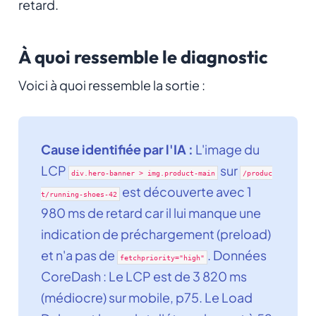
retard.
À quoi ressemble le diagnostic
Voici à quoi ressemble la sortie :
Cause identifiée par l'IA :
L'image du
LCP
sur
div.hero-banner > img.product-main
/produc
est découverte avec 1
t/running-shoes-42
980 ms de retard car il lui manque une
indication de préchargement (preload)
et n'a pas de
. Données
fetchpriority="high"
CoreDash : Le LCP est de 3 820 ms
(médiocre) sur mobile, p75. Le Load