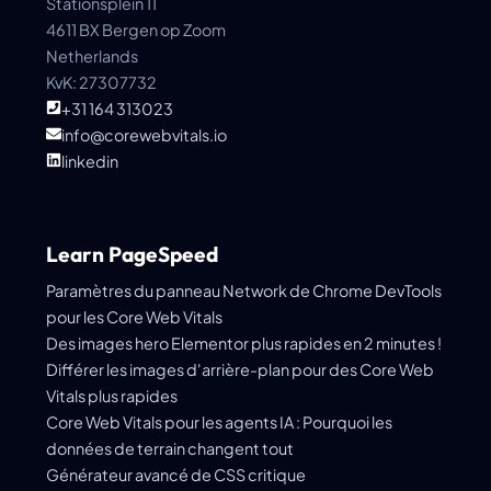
Stationsplein 11
4611 BX Bergen op Zoom
Netherlands
KvK: 27307732
+31 164 313023
info@corewebvitals.io
linkedin
Learn PageSpeed
Paramètres du panneau Network de Chrome DevTools
pour les Core Web Vitals
Des images hero Elementor plus rapides en 2 minutes !
Différer les images d'arrière-plan pour des Core Web
Vitals plus rapides
Core Web Vitals pour les agents IA : Pourquoi les
données de terrain changent tout
Générateur avancé de CSS critique