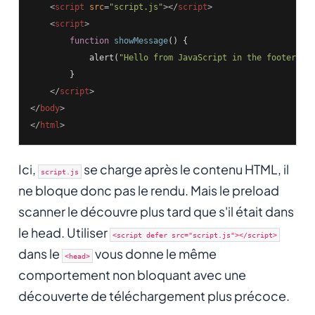
<
script
src
=
"script.js"
>
</
script
>
<
script
>
function
showMessage
()
{

            alert(
"Hello from JavaScript in the footer!"
);
        }

</
script
>
</
body
>
</
html
>
Ici,
se charge après le contenu HTML, il
script.js
ne bloque donc pas le rendu. Mais le preload
scanner le découvre plus tard que s'il était dans
le head. Utiliser
<script defer src="script.js"></script>
dans le
vous donne le même
<head>
comportement non bloquant avec une
découverte de téléchargement plus précoce.