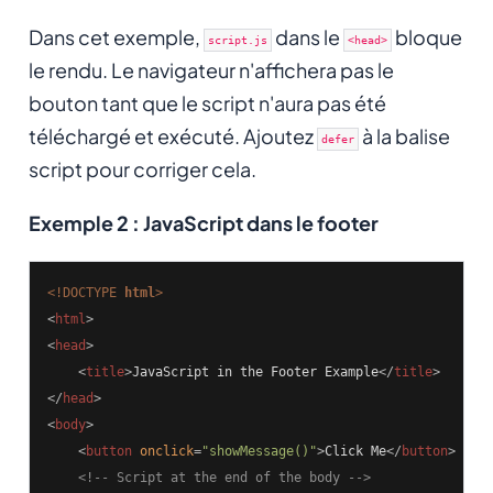
Dans cet exemple,
dans le
bloque
script.js
<head>
le rendu. Le navigateur n'affichera pas le
bouton tant que le script n'aura pas été
téléchargé et exécuté. Ajoutez
à la balise
defer
script pour corriger cela.
Exemple 2 : JavaScript dans le footer
<!DOCTYPE 
html
>
<
html
>
<
head
>
<
title
>
JavaScript in the Footer Example
</
title
>
</
head
>
<
body
>
<
button
onclick
=
"showMessage()"
>
Click Me
</
button
>
<!-- Script at the end of the body -->