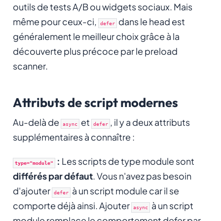
outils de tests A/B ou widgets sociaux. Mais
même pour ceux-ci,
dans le head est
defer
généralement le meilleur choix grâce à la
découverte plus précoce par le preload
scanner.
Attributs de script modernes
Au-delà de
et
, il y a deux attributs
async
defer
supplémentaires à connaître :
:
Les scripts de type module sont
type="module"
différés par défaut
. Vous n'avez pas besoin
d'ajouter
à un script module car il se
defer
comporte déjà ainsi. Ajouter
à un script
async
module remplace le comportement defer par