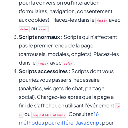
pour la conversion ou l'interaction
(formulaires, navigation, consentement
aux cookies). Placez-les dans le
avec
<head>
ou
.
defer
async
Scripts normaux :
Scripts qui n'affectent
pas le premier rendu de la page
(carrousels, modales, onglets). Placez-les
dans le
avec
.
<head>
defer
Scripts accessoires :
Scripts dont vous
pourriez vous passer si nécessaire
(analytics, widgets de chat, partage
social). Chargez-les après que la page a
fini de s'afficher, en utilisant l'événement
lo
ou
. Consultez
16
ad
requestIdleCallback
méthodes pour différer JavaScript
pour