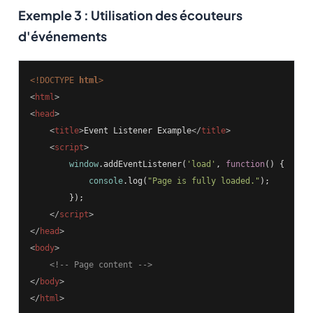
Exemple 3 : Utilisation des écouteurs
d'événements
<!DOCTYPE 
html
>
<
html
>
<
head
>
<
title
>
Event Listener Example
</
title
>
<
script
>
window
.addEventListener(
'load'
, 
function
(
) 
{

console
.log(
"Page is fully loaded."
);

        });

</
script
>
</
head
>
<
body
>
<!-- Page content -->
</
body
>
</
html
>