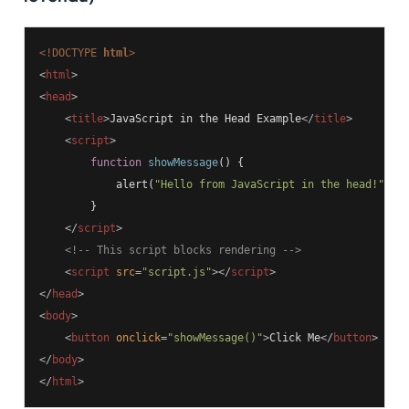
<!DOCTYPE 
html
>
<
html
>
<
head
>
<
title
>
JavaScript in the Head Example
</
title
>
<
script
>
function
showMessage
()
{

            alert(
"Hello from JavaScript in the head!"
);

        }

</
script
>
<!-- This script blocks rendering -->
<
script
src
=
"script.js"
>
</
script
>
</
head
>
<
body
>
<
button
onclick
=
"showMessage()"
>
Click Me
</
button
>
</
body
>
</
html
>