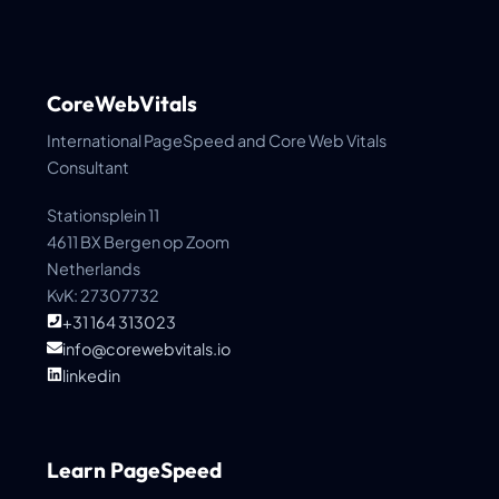
CoreWebVitals
International PageSpeed and Core Web Vitals
Consultant
Stationsplein 11
4611 BX Bergen op Zoom
Netherlands
KvK: 27307732
+31 164 313023
info@corewebvitals.io
linkedin
Learn PageSpeed