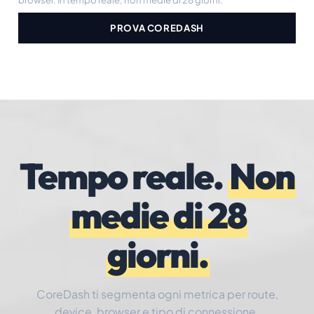
PROVA COREDASH
Tempo reale.
Non
medie di 28
giorni.
CoreDash ti segmenta ogni metrica per route,
device, browser e tipo di connessione.