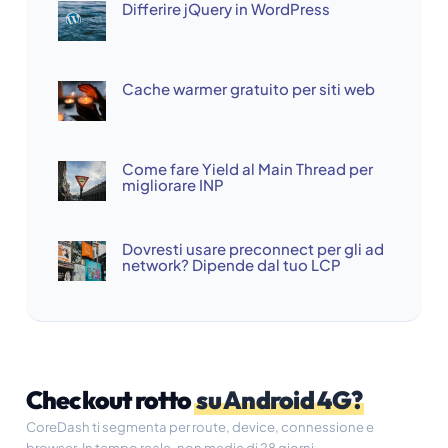
Differire jQuery in WordPress
Cache warmer gratuito per siti web
Come fare Yield al Main Thread per
migliorare INP
Dovresti usare preconnect per gli ad
network? Dipende dal tuo LCP
Checkout rotto
su Android 4G?
CoreDash ti segmenta per route, device, connessione e
browser. In tempo reale, non medie di 28 giorni.