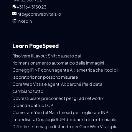
+31 164 313023
info@corewebvitals.io
linkedin
Learn PageSpeed
Risolvere il Layout Shift causato dal
ridimensionamento automatico delle immagini
Correggi l'INP con un agente AI: la metrica che i tool di
laboratorio non possono misurare
Core Web Vitals e agenti AI: perché i field data
cambiano tutto
Dovresti usare preconnect per gli ad network?
Dipende dal tuo LCP
Come fare Yield al Main Thread per migliorare INP
Impedisci a Coralogix RUM di rubare la tua rete iniziale
Differire le immagini di sfondo per Core Web Vitals più