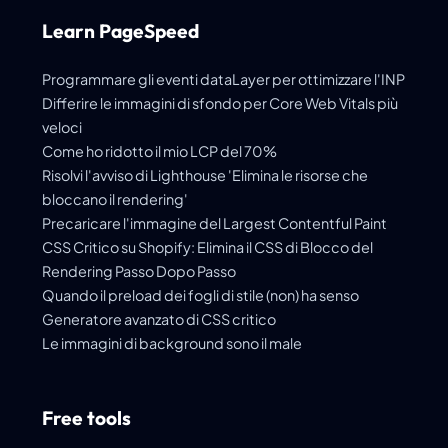
Learn PageSpeed
Programmare gli eventi dataLayer per ottimizzare l'INP
Differire le immagini di sfondo per Core Web Vitals più
veloci
Come ho ridotto il mio LCP del 70%
Risolvi l'avviso di Lighthouse 'Elimina le risorse che
bloccano il rendering'
Precaricare l'immagine del
Largest Contentful Paint
CSS Critico su Shopify: Elimina il CSS di Blocco del
Rendering Passo Dopo Passo
Quando il preload dei fogli di stile (non) ha senso
Generatore avanzato di CSS critico
Le immagini di background sono il male
Free tools