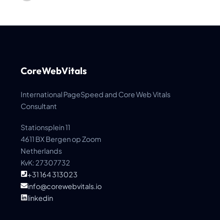
CoreWebVitals
International PageSpeed and Core Web Vitals
Consultant
Stationsplein 11
4611 BX Bergen op Zoom
Netherlands
KvK: 27307732
+31 164 313023
info@corewebvitals.io
linkedin