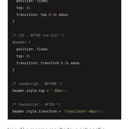
  position: fixed;

  top: 
0
;

  transition: top 
0.3
s ease;

}

/* CSS - AFTER (no CLS) */
#header {
  position: fixed;

  top: 
0
;

  transition: transform 
0.3
s ease;

}

/* JavaScript - BEFORE */
header.style.top = 
'-80px'
;

/* JavaScript - AFTER */
header.style.transform = 
'translateY(-80px)'
;