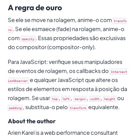
A regra de ouro
Se ele se move na rolagem, anime-o com
transfo
. Se ele esmaece (fade) na rolagem, anime-o
rm
com
. Essas propriedades são exclusivas
opacity
do compositor (compositor-only).
Para JavaScript: verifique seus manipuladores
de eventos de rolagem, os callbacks do
Intersect
e qualquer JavaScript que altere os
ionObserver
estilos de elementos em resposta à posição da
rolagem. Se usar
,
,
,
,
ou
top
left
margin
width
height
, substitua-o pelo
equivalente.
padding
transform
About the author
Arjen Karel is a web performance consultant