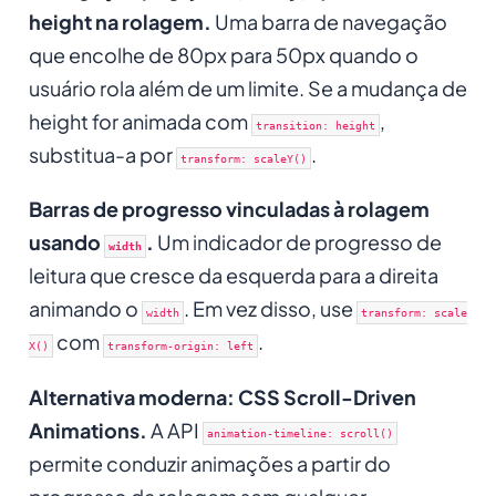
height na rolagem.
Uma barra de navegação
que encolhe de 80px para 50px quando o
usuário rola além de um limite. Se a mudança de
height for animada com
,
transition: height
substitua-a por
.
transform: scaleY()
Barras de progresso vinculadas à rolagem
usando
.
Um indicador de progresso de
width
leitura que cresce da esquerda para a direita
animando o
. Em vez disso, use
width
transform: scale
com
.
X()
transform-origin: left
Alternativa moderna: CSS Scroll-Driven
Animations.
A API
animation-timeline: scroll()
permite conduzir animações a partir do