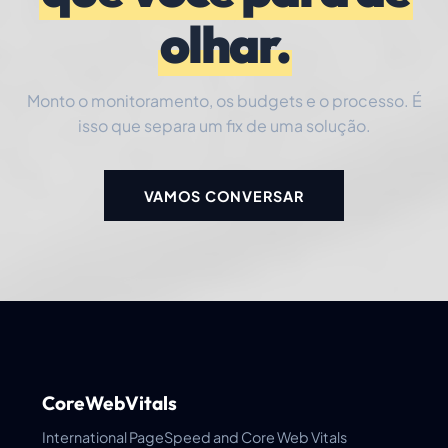
olhar.
Monto o monitoramento, os budgets e o processo. É
isso que separa um fix de uma solução.
VAMOS CONVERSAR
CoreWebVitals
International PageSpeed and Core Web Vitals