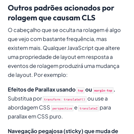
Outros padrões acionados por
rolagem que causam CLS
O cabeçalho que se oculta na rolagem é algo
que vejo com bastante frequência, mas
existem mais. Qualquer JavaScript que altere
uma propriedade de layout em resposta a
eventos de rolagem produzirá uma mudança
de layout. Por exemplo:
Efeitos de Parallax usando
ou
.
top
margin-top
Substitua por
ou use a
transform: translateY()
abordagem CSS
e
para
perspective
translateZ
parallax em CSS puro.
Navegação pegajosa (sticky) que muda de