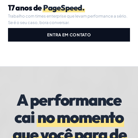
17 anos de
PageSpeed.
Trabalho com times enterprise que levam performance a sério.
Se é o seu caso, bora conversar.
ENTRA EM CONTATO
A performance
cai
no momento
que você para de