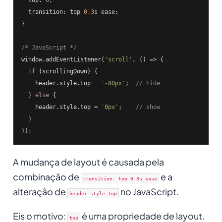
  transition: top 
0.3
s ease;

}

/* JavaScript */
window.addEventListener(
'scroll'
, () => {

if
 (scrollingDown) {

    header.style.top = 
'-80px'
;  
// hide
  } 
else
 {

    header.style.top = 
'0px'
;    
// show
  }

});
A mudança de layout é causada pela
combinação de
e a
transition: top 0.3s ease
alteração de
no JavaScript.
header.style.top
Eis o motivo:
é uma propriedade de layout.
top