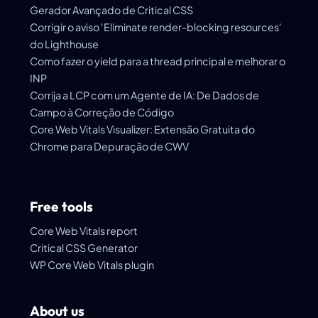
Gerador Avançado de Critical CSS
Corrigir o aviso 'Eliminate render-blocking resources'
do Lighthouse
Como fazer o yield para a thread principal e melhorar o
INP
Corrija a LCP com um Agente de IA: De Dados de
Campo à Correção de Código
Core Web Vitals Visualizer: Extensão Gratuita do
Chrome para Depuração de CWV
Free tools
Core Web Vitals report
Critical CSS Generator
WP Core Web Vitals plugin
About us