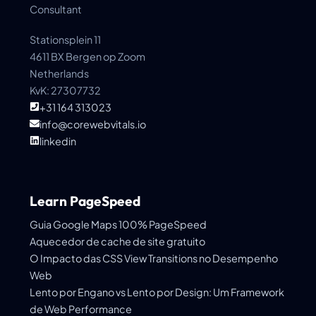
Consultant
Stationsplein 11
4611 BX Bergen op Zoom
Netherlands
KvK: 27307732
+31 164 313023
info@corewebvitals.io
linkedin
Learn PageSpeed
Guia Google Maps 100% PageSpeed
Aquecedor de cache de site gratuito
O Impacto das CSS View Transitions no Desempenho
Web
Lento por Engano vs Lento por Design: Um Framework
de Web Performance