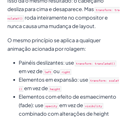
Isso dá o mesmo resultado: o cabeçalho
desliza para cima e desaparece. Mas
transform: tra
roda inteiramente no compositor e
nslateY()
nunca causa uma mudança de layout.
O mesmo princípio se aplica a qualquer
animação acionada por rolagem:
Painéis deslizantes: use
transform: translateX()
em vez de
ou
left
right
Elementos em expansão: use
transform: scaleY
em vez de
()
height
Elementos com efeito de esmaecimento
(fade): use
em vez de
opacity
visibility
combinado com alterações de height