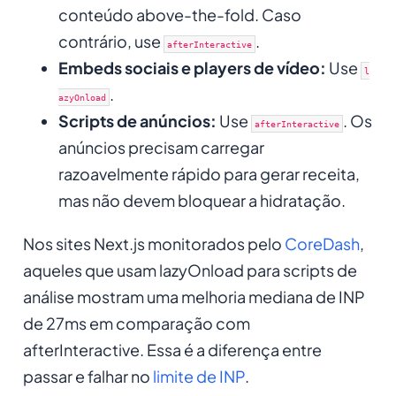
conteúdo above-the-fold. Caso
contrário, use
.
afterInteractive
Embeds sociais e players de vídeo:
Use
l
.
azyOnload
Scripts de anúncios:
Use
. Os
afterInteractive
anúncios precisam carregar
razoavelmente rápido para gerar receita,
mas não devem bloquear a hidratação.
Nos sites Next.js monitorados pelo
CoreDash
,
aqueles que usam lazyOnload para scripts de
análise mostram uma melhoria mediana de INP
de 27ms em comparação com
afterInteractive. Essa é a diferença entre
passar e falhar no
limite de INP
.