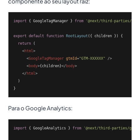
componente ao seu layout raiz:
import
 { GoogleTagManager } 
from
'@next/third-parties/goo
export
default
function
RootLayout
(
{ children }
) 
{

return
 (

<
html
>
<
GoogleTagManager
gtmId
=
"GTM-XXXXXX"
 />
<
body
>
{children}
</
body
>
</
html
>
  )

}
Para o Google Analytics:
import
 { GoogleAnalytics } 
from
'@next/third-parties/goog