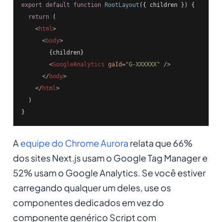
export
default
function
RootLayout
(
{ children }
) 
{

return
 (

<
html
>
<
body
>
        {children}

<
GoogleAnalytics
gaId
=
"G-XXXXXX"
 />
</
body
>
</
html
>
  )

}
A
equipe do Chrome Aurora
relata que 66%
dos sites Next.js usam o Google Tag Manager e
52% usam o Google Analytics. Se você estiver
carregando qualquer um deles, use os
componentes dedicados em vez do
componente genérico Script com