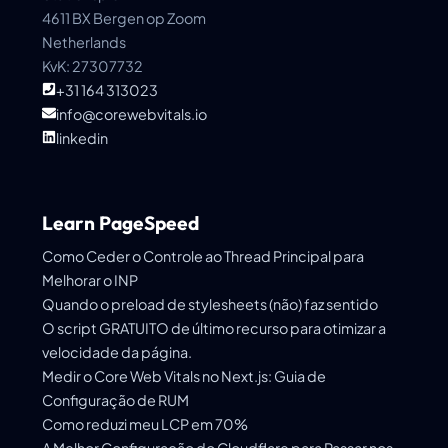
4611 BX Bergen op Zoom
Netherlands
KvK: 27307732
+31 164 313023
info@corewebvitals.io
linkedin
Learn PageSpeed
Como Ceder o Controle ao Thread Principal para
Melhorar o INP
Quando o preload de stylesheets (não) faz sentido
O script GRATUITO de último recurso para otimizar a
velocidade da página.
Medir o Core Web Vitals no Next.js: Guia de
Configuração de RUM
Como reduzi meu LCP em 70%