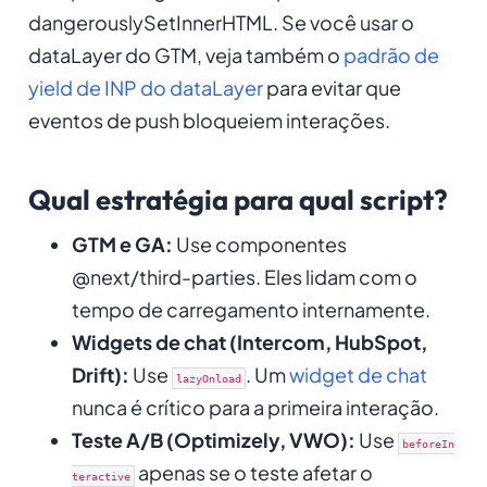
dangerouslySetInnerHTML. Se você usar o
dataLayer do GTM, veja também o
padrão de
yield de INP do dataLayer
para evitar que
eventos de push bloqueiem interações.
Qual estratégia para qual script?
GTM e GA:
Use componentes
@next/third-parties. Eles lidam com o
tempo de carregamento internamente.
Widgets de chat (Intercom, HubSpot,
Drift):
Use
. Um
widget de chat
lazyOnload
nunca é crítico para a primeira interação.
Teste A/B (Optimizely, VWO):
Use
beforeIn
apenas se o teste afetar o
teractive