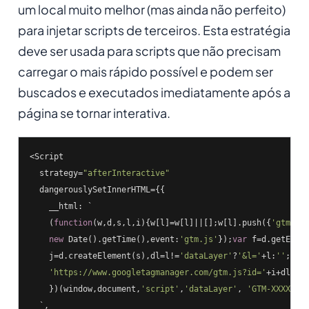
um local muito melhor (mas ainda não perfeito)
para injetar scripts de terceiros. Esta estratégia
deve ser usada para scripts que não precisam
carregar o mais rápido possível e podem ser
buscados e executados imediatamente após a
página se tornar interativa.
<Script

  strategy=
"afterInteractive"
  dangerouslySetInnerHTML={{

    __html: `

    (
function
(w,d,s,l,i)
{w[l]=w[l]||[];w[l].push({
'gtm.st
new
 Date().getTime(),event:
'gtm.js'
});
var
 f=d.getElem
    j=d.createElement(s),dl=l!=
'dataLayer'
?
'&l='
+l:
''
;j.a
'https://www.googletagmanager.com/gtm.js?id='
+i+dl;f.p
    })(window,document,
'script'
,
'dataLayer'
, 
'GTM-XXXXXX'
)
  `,
