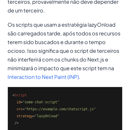
terceiros, provavelmente não deve depender
de um terceiro.
Os scripts que usam a estratégia lazyOnload
são carregados tarde, após todos os recursos
terem sido buscados e durante o tempo
ocioso. Isso significa que o script de terceiros
não interferirá com os chunks do Next.js e
minimizará o impacto que este script tem na
Interaction to Next Paint (INP)
.
<
Script
id
=
"some-chat-script"
src
=
"https://example.com/chatscript.js"
strategy
=
"lazyOnload"
 />