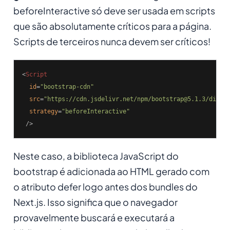
beforeInteractive só deve ser usada em scripts
que são absolutamente críticos para a página.
Scripts de terceiros nunca devem ser críticos!
<
Script
id
=
"bootstrap-cdn"
src
=
"https://cdn.jsdelivr.net/npm/bootstrap@5.1.3/dist/
strategy
=
"beforeInteractive"
 />
Neste caso, a biblioteca JavaScript do
bootstrap é adicionada ao HTML gerado com
o atributo defer logo antes dos bundles do
Next.js. Isso significa que o navegador
provavelmente buscará e executará a