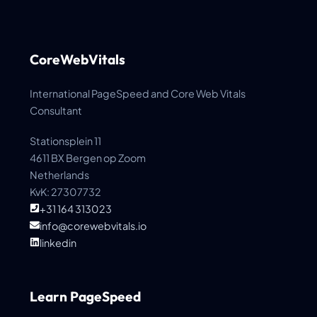
CoreWebVitals
International PageSpeed and Core Web Vitals
Consultant
Stationsplein 11
4611 BX Bergen op Zoom
Netherlands
KvK: 27307732
+31 164 313023
info@corewebvitals.io
linkedin
Learn PageSpeed