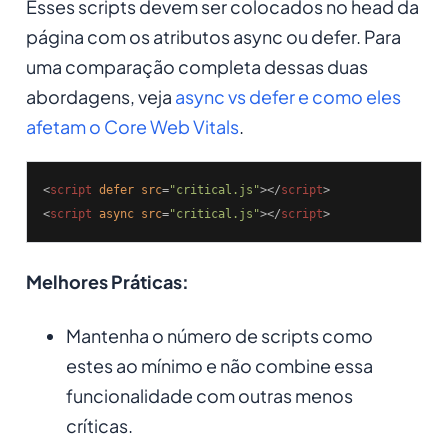
Esses scripts devem ser colocados no head da
página com os atributos async ou defer. Para
uma comparação completa dessas duas
abordagens, veja
async vs defer e como eles
afetam o Core Web Vitals
.
<
script
defer
src
=
"critical.js"
>
</
script
>
<
script
async
src
=
"critical.js"
>
</
script
>
Melhores Práticas:
Mantenha o número de scripts como
estes ao mínimo e não combine essa
funcionalidade com outras menos
críticas.