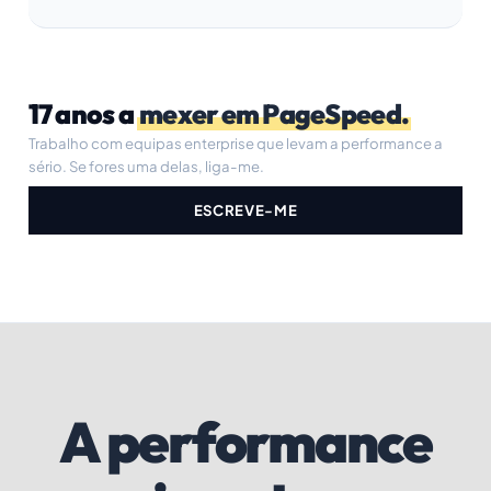
17 anos a
mexer em PageSpeed.
Trabalho com equipas enterprise que levam a performance a
sério. Se fores uma delas, liga-me.
ESCREVE-ME
A performance