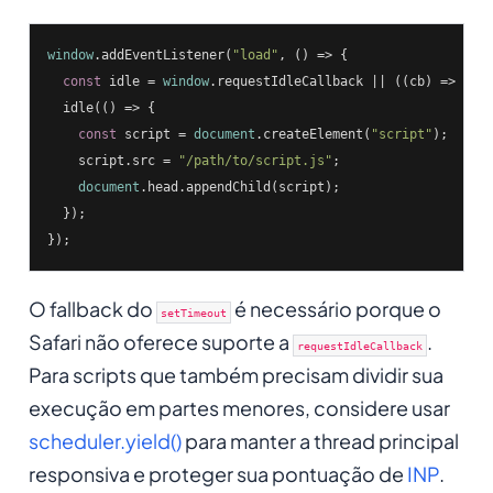
window
.addEventListener(
"load"
, () => {

const
 idle = 
window
.requestIdleCallback || 
(
(cb
) =>
 set
  idle(
()
 =>
 {

const
 script = 
document
.createElement(
"script"
);

    script.src = 
"/path/to/script.js"
;

document
.head.appendChild(script);

  });

});
O fallback do
é necessário porque o
setTimeout
Safari não oferece suporte a
.
requestIdleCallback
Para scripts que também precisam dividir sua
execução em partes menores, considere usar
scheduler.yield()
para manter a thread principal
responsiva e proteger sua pontuação de
INP
.