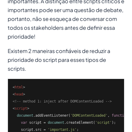
importantes. A distinção entre scripts críticos e
importantes pode ser uma questão de debate,
portanto, não se esqueça de conversar com
todos os stakeholders antes de definir essa
prioridade!
Existem 2 maneiras confiáveis de reduzir a
prioridade do script para esses tipos de
scripts.
<
html
>
<
head
>
<!-- method 1: inject after DOMContentLoaded -->
<
script
>
document
.addEventListener(
'DOMContentLoaded'
, 
function
(
var
 script = 
document
.createElement(
'script'
);

    script.src = 
'important.js'
;
