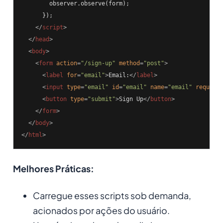
        observer.observe(form);

      });

</
script
>
</
head
>
<
body
>
<
form
action
=
"/sign-up"
method
=
"post"
>
<
label
for
=
"email"
>
Email:
</
label
>
<
input
type
=
"email"
id
=
"email"
name
=
"email"
require
<
button
type
=
"submit"
>
Sign Up
</
button
>
</
form
>
</
body
>
</
html
>
Melhores Práticas:
Carregue esses scripts sob demanda,
acionados por ações do usuário.