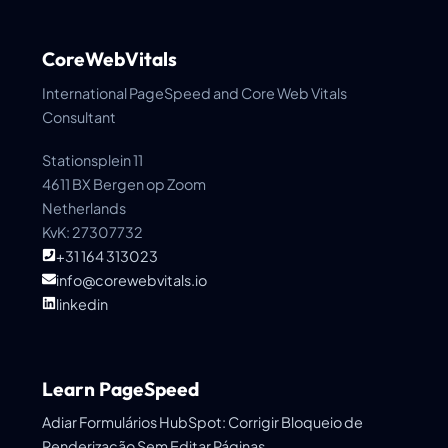
CoreWebVitals
International PageSpeed and Core Web Vitals
Consultant
Stationsplein 11
4611 BX Bergen op Zoom
Netherlands
KvK: 27307732
+31 164 313023
info@corewebvitals.io
linkedin
Learn PageSpeed
Adiar Formulários HubSpot: Corrigir Bloqueio de
Renderização Sem Editar Páginas