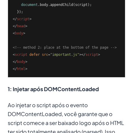
document
.body.appendChild(script);

</
script
>
</
head
>
<
body
>
<!-- method 2: place at the bottom of the page -->
<
script
defer
src
=
"important.js"
>
</
script
>
</
body
>
</
html
>
1: Injetar após DOMContentLoaded
Ao injetar o script após o evento
DOMContentLoaded, você garante que o
script comece a ser baixado logo após o HTML
ter sido totalmente analisado (parsed). Isso