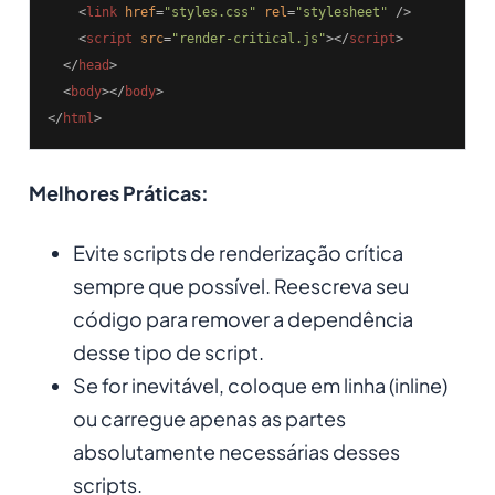
<
link
href
=
"styles.css"
rel
=
"stylesheet"
 />
<
script
src
=
"render-critical.js"
>
</
script
>
</
head
>
<
body
>
</
body
>
</
html
>
Melhores Práticas:
Evite scripts de renderização crítica
sempre que possível. Reescreva seu
código para remover a dependência
desse tipo de script.
Se for inevitável, coloque em linha (inline)
ou carregue apenas as partes
absolutamente necessárias desses
scripts.