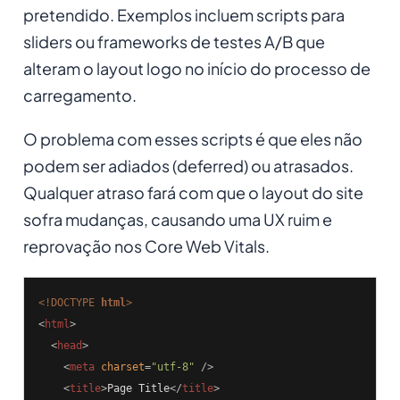
pretendido. Exemplos incluem scripts para
sliders ou frameworks de testes A/B que
alteram o layout logo no início do processo de
carregamento.
O problema com esses scripts é que eles não
podem ser adiados (deferred) ou atrasados.
Qualquer atraso fará com que o layout do site
sofra mudanças, causando uma UX ruim e
reprovação nos Core Web Vitals.
<!DOCTYPE 
html
>
<
html
>
<
head
>
<
meta
charset
=
"utf-8"
 />
<
title
>
Page Title
</
title
>