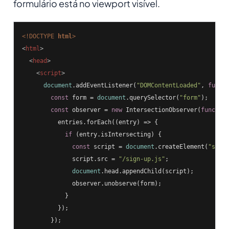
formulário está no viewport visível.
<!DOCTYPE 
html
>
<
html
>
<
head
>
<
script
>
document
.addEventListener(
"DOMContentLoaded"
, 
funct
const
 form = 
document
.querySelector(
"form"
);

const
 observer = 
new
 IntersectionObserver(
functio
          entries.forEach(
(
entry
) =>
 {

if
 (entry.isIntersecting) {

const
 script = 
document
.createElement(
"scri
              script.src = 
"/sign-up.js"
;

document
.head.appendChild(script);

              observer.unobserve(form);

            }

          });

        });
