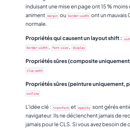
induisant une mise en page ont 15 % moins 
animent
ou
ont un mauvais C
margin
border-width
normale.
Propriétés qui causent un layout shift :
wid
,
,
border-width
font-size
display
Propriétés sûres (composite uniquement, p
clip-path
Propriétés sûres (peinture uniquement, pas
outline
L'idée clé :
et
sont gérés enti
transform
opacity
navigateur. Ils ne déclenchent jamais de re
jamais pour le CLS. Si vous avez besoin de 