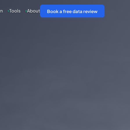
rn
Tools
About
▾
▾
Book a free data review