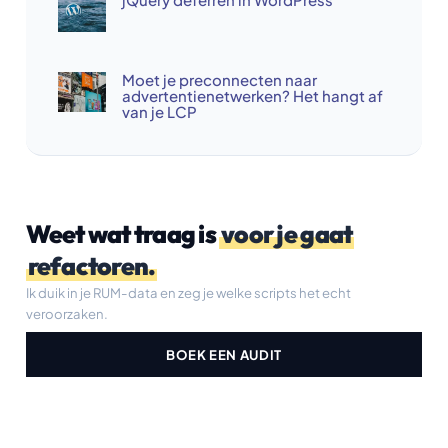
Moet je preconnecten naar
advertentienetwerken? Het hangt af
van je LCP
Weet wat traag is
voor je gaat
refactoren.
Ik duik in je RUM-data en zeg je welke scripts het echt
veroorzaken.
BOEK EEN AUDIT