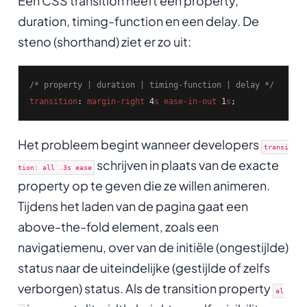
Een CSS transition heeft een property,
duration, timing-function en een delay. De
steno (shorthand) ziet er zo uit:
/* property | duration | timing-function | delay */
transition
: 
margin-right
 4
s
ease-in-out
 1
s
;
Het probleem begint wanneer developers
transi
schrijven in plaats van de exacte
tion: all .3s ease
property op te geven die ze willen animeren.
Tijdens het laden van de pagina gaat een
above-the-fold element, zoals een
navigatiemenu, over van de initiële (ongestijlde)
status naar de uiteindelijke (gestijlde of zelfs
verborgen) status. Als de transition property
al