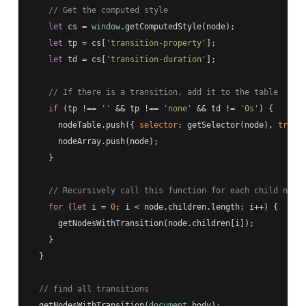
// Get the computed style
let
 cs = 
window
.getComputedStyle(node);

let
 tp = cs[
'transition-property'
];

let
 td = cs[
'transition-duration'
];

// If there is a transition, add it to the table
if
 (tp !== 
''
 && tp !== 
'none'
 && td != 
'0s'
) {

      nodeTable.push({ 
selector
: getSelector(node), 
trans
      nodeArray.push(node);

    }

// Recursively call this function for each child node
for
 (
let
 i = 
0
; i < node.children.length; i++) {

      getNodesWithTransition(node.children[i]);

    }

  }

// find all transitions
  getNodesWithTransition(
document
.body);
