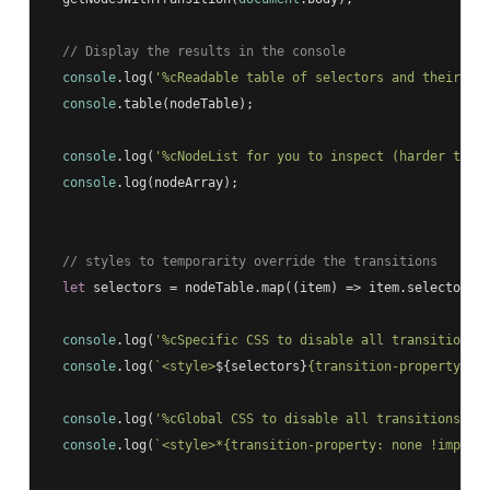
// Display the results in the console
console
.log(
'%cReadable table of selectors and their tr
console
.table(nodeTable);

console
.log(
'%cNodeList for you to inspect (harder to r
console
.log(nodeArray);

// styles to temporarity override the transitions
let
 selectors = nodeTable.map(
(
item
) =>
 item.selector).
console
.log(
'%cSpecific CSS to disable all transitions 
console
.log(
`<style>
${selectors}
{transition-property: n
console
.log(
'%cGlobal CSS to disable all transitions on
console
.log(
`<style>*{transition-property: none !import