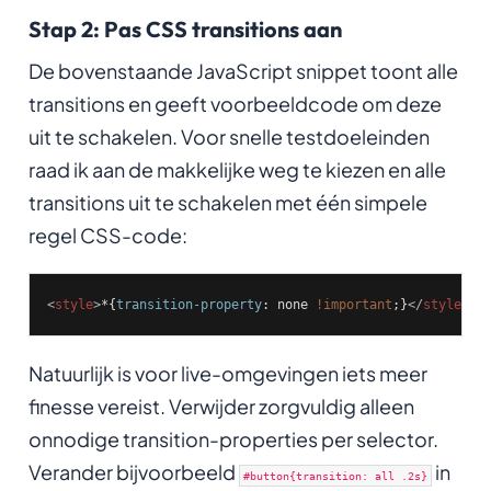
Stap 2: Pas CSS transitions aan
De bovenstaande JavaScript snippet toont alle
transitions en geeft voorbeeldcode om deze
uit te schakelen. Voor snelle testdoeleinden
raad ik aan de makkelijke weg te kiezen en alle
transitions uit te schakelen met één simpele
regel CSS-code:
<
style
>
*{
transition-property
: none 
!important
;}
</
style
>
Natuurlijk is voor live-omgevingen iets meer
finesse vereist. Verwijder zorgvuldig alleen
onnodige transition-properties per selector.
Verander bijvoorbeeld
in
#button{transition: all .2s}