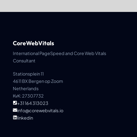
CoreWebVitals
International PageSpeed and Core Web Vitals
Consultant
Stationsplein 11
4611 BX Bergen op Zoom
Netherlands
KvK: 27307732
+31 164 313023
info@corewebvitals.io
linkedin