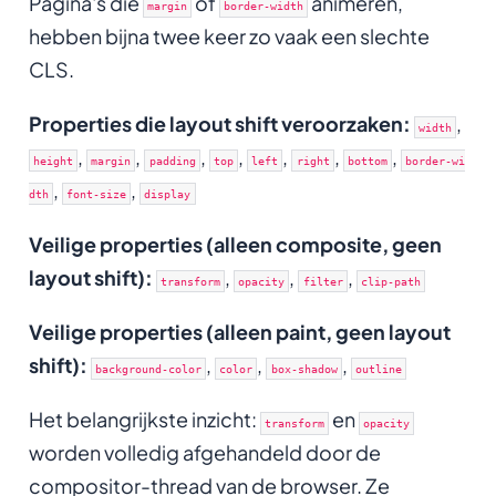
Pagina's die
of
animeren,
margin
border-width
hebben bijna twee keer zo vaak een slechte
CLS.
Properties die layout shift veroorzaken:
,
width
,
,
,
,
,
,
,
height
margin
padding
top
left
right
bottom
border-wi
,
,
dth
font-size
display
Veilige properties (alleen composite, geen
layout shift):
,
,
,
transform
opacity
filter
clip-path
Veilige properties (alleen paint, geen layout
shift):
,
,
,
background-color
color
box-shadow
outline
Het belangrijkste inzicht:
en
transform
opacity
worden volledig afgehandeld door de
compositor-thread van de browser. Ze