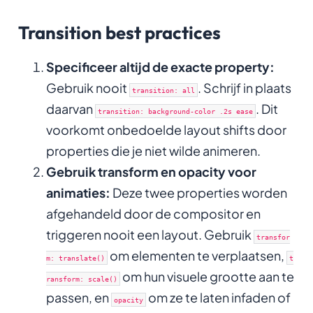
Transition best practices
Specificeer altijd de exacte property:
Gebruik nooit
. Schrijf in plaats
transition: all
daarvan
. Dit
transition: background-color .2s ease
voorkomt onbedoelde layout shifts door
properties die je niet wilde animeren.
Gebruik transform en opacity voor
animaties:
Deze twee properties worden
afgehandeld door de compositor en
triggeren nooit een layout. Gebruik
transfor
om elementen te verplaatsen,
m: translate()
t
om hun visuele grootte aan te
ransform: scale()
passen, en
om ze te laten infaden of
opacity