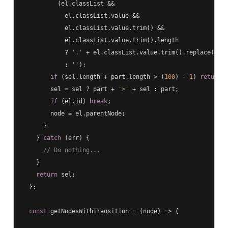
          (el.classList &&

            el.classList.value &&

            el.classList.value.trim() &&

            el.classList.value.trim().length

            ? 
'.'
 + el.classList.value.trim().replace(
/\s
            : 
''
);

if
 (sel.length + part.length > (
100
) - 
1
) 
return
 s
        sel = sel ? part + 
'>'
 + sel : part;

if
 (el.id) 
break
;

        node = el.parentNode;

      }

    } 
catch
 (err) {

// Do nothing...
    }

return
 sel;

  };

const
 getNodesWithTransition = 
(
node
) =>
 {
