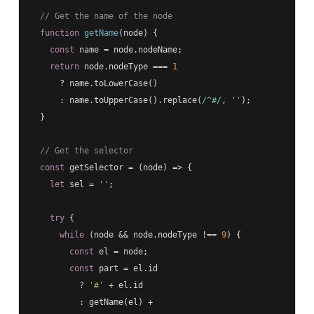
// Get the name of the node
function
getName
(
node
) 
{

const
 name = node.nodeName;

return
 node.nodeType === 
1
      ? name.toLowerCase()

      : name.toUpperCase().replace(
/^#/
, 
''
);

  }

// Get the selector
const
 getSelector = 
(
node
) =>
 {

let
 sel = 
''
;

try
 {

while
 (node && node.nodeType !== 
9
) {

const
 el = node;

const
 part = el.id

          ? 
'#'
 + el.id

          : getName(el) +
