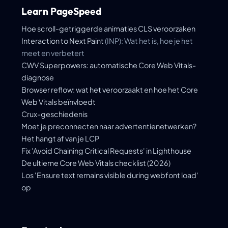
Learn PageSpeed
Hoe scroll-getriggerde animaties CLS veroorzaken
Interaction to Next Paint
(INP): Wat het is, hoe je het
meet en verbetert
CWV Superpowers: automatische Core Web Vitals-
diagnose
Browser reflow: wat het veroorzaakt en hoe het Core
Web Vitals beïnvloedt
Crux-geschiedenis
Moet je preconnecten naar advertentienetwerken?
Het hangt af van je LCP
Fix 'Avoid Chaining Critical Requests' in Lighthouse
De ultieme Core Web Vitals checklist (2026)
Los 'Ensure text remains visible during webfont load'
op