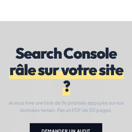
Search Console
râle sur votre site
?
Je vous livre une liste de fix priorisés appuyée sur vos
données terrain. Pas un PDF de 50 pages.
DEMANDER UN AUDIT