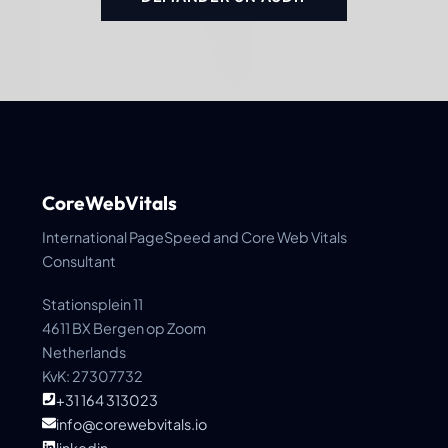
CoreWebVitals
International PageSpeed and Core Web Vitals
Consultant
Stationsplein 11
4611 BX Bergen op Zoom
Netherlands
KvK: 27307732
+31 164 313023
info@corewebvitals.io
linkedin