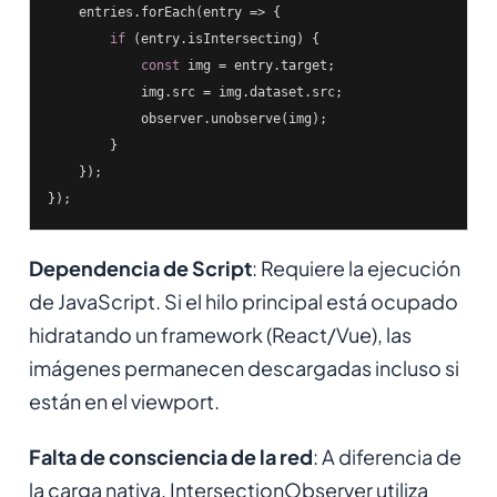
    entries.forEach(
entry
 =>
 {

if
 (entry.isIntersecting) {

const
 img = entry.target;

            img.src = img.dataset.src;

            observer.unobserve(img);

        }

    });

});
Dependencia de Script
: Requiere la ejecución
de JavaScript. Si el hilo principal está ocupado
hidratando un framework (React/Vue), las
imágenes permanecen descargadas incluso si
están en el viewport.
Falta de consciencia de la red
: A diferencia de
la carga nativa, IntersectionObserver utiliza