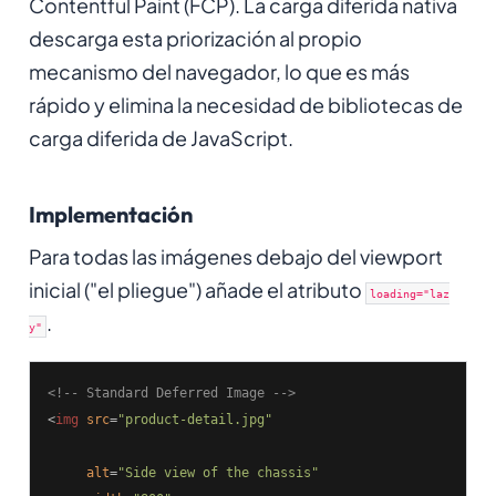
Contentful Paint (FCP). La carga diferida nativa
descarga esta priorización al propio
mecanismo del navegador, lo que es más
rápido y elimina la necesidad de bibliotecas de
carga diferida de JavaScript.
Implementación
Para todas las imágenes debajo del viewport
inicial ("el pliegue") añade el atributo
loading="laz
.
y"
<!-- Standard Deferred Image -->
<
img
src
=
"product-detail.jpg"
alt
=
"Side view of the chassis"