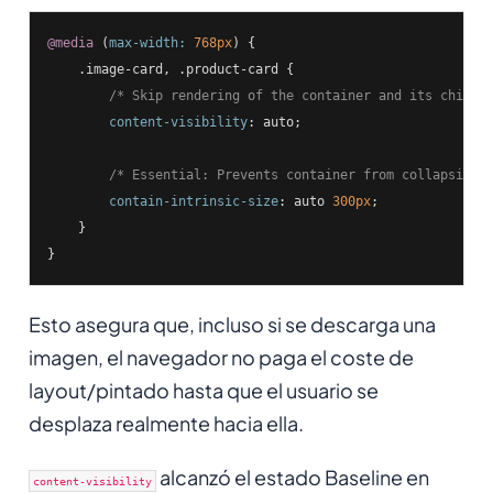
@media
 (
max-width:
768px
) {

.image-card
, 
.product-card
 {

/* Skip rendering of the container and its childr
content-visibility
: auto;

/* Essential: Prevents container from collapsing 
contain-intrinsic-size
: auto 
300px
;

    }

}
Esto asegura que, incluso si se descarga una
imagen, el navegador no paga el coste de
layout/pintado hasta que el usuario se
desplaza realmente hacia ella.
alcanzó el estado Baseline en
content-visibility