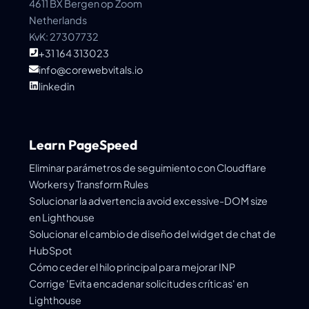
4611 BX Bergen op Zoom
Netherlands
KvK: 27307732
+31 164 313023
info@corewebvitals.io
linkedin
Learn PageSpeed
Eliminar parámetros de seguimiento con Cloudflare
Workers y Transform Rules
Solucionar la advertencia avoid excessive-DOM size
en Lighthouse
Solucionar el cambio de diseño del widget de chat de
HubSpot
Cómo ceder el hilo principal para mejorar INP
Corrige 'Evita encadenar solicitudes críticas' en
Lighthouse