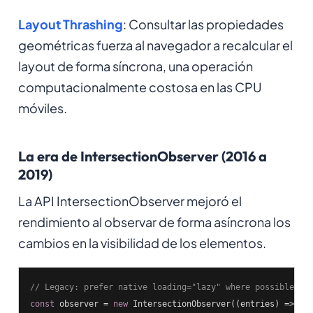
Layout Thrashing
: Consultar las propiedades
geométricas fuerza al navegador a recalcular el
layout de forma síncrona, una operación
computacionalmente costosa en las CPU
móviles.
La era de IntersectionObserver (2016 a
2019)
La API IntersectionObserver mejoró el
rendimiento al observar de forma asíncrona los
cambios en la visibilidad de los elementos.
// Legacy: prefer native loading="lazy" where possible
const
 observer = 
new
 IntersectionObserver(
(
entries
) =>
 {
