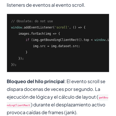
listeners de eventos al evento scroll.
// Obsolete: do not use
window
.addEventListener(
'scroll'
, () => {

    images.forEach(
img
 =>
 {

if
 (img.getBoundingClientRect().top < 
window
.inner
            img.src = img.dataset.src;

        }

    });

});
Bloqueo del hilo principal
: El evento scroll se
dispara docenas de veces por segundo. La
ejecución de lógica y el cálculo de layout (
getBou
) durante el desplazamiento activo
ndingClientRect
provoca caídas de frames (jank).