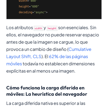
width
=
"800"
height
=
"600"
decoding
=
"async"
>
Los atributos
y
son esenciales. Sin
width
height
ellos, el navegador no puede reservar espacio
antes de que la imagen se cargue, lo que
provoca un cambio de diseño (
Cumulative
Layout Shift, CLS
). El
62% de las páginas
móviles
todavía no establecen dimensiones
explícitas en al menos una imagen.
Cómo funciona la carga diferida en
móviles: La heurística del navegador
La carga diferida nativa es superior a las