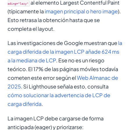
al elemento Largest Contentful Paint
ading="lazy"
(típicamente la
imagen principal o hero image
).
Esto retrasa la obtención hasta que se
completa el layout.
Las investigaciones de Google muestran que
la
carga diferida de la imagen LCP añade 624 ms
a la mediana de LCP
. Ese no es un riesgo
teórico. El 17% de las páginas móviles todavía
cometen este error según el
Web Almanac de
2025
. Si Lighthouse señala esto, consulta
cómo solucionar la advertencia de LCP de
carga diferida
.
La imagen LCP debe cargarse de forma
anticipada (eager) y priorizarse: