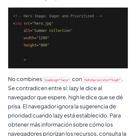
<!-- Hero Image: Eager and Prioritized -->
<
img
src
=
"hero.jpg"
alt
=
"Summer Collection"
width
=
"1200"
height
=
"800"
     >
No combines
con
.
loading="lazy"
fetchpriority="high"
Se contradicen entre sí: lazy le dice al
navegador que espere, high le dice que se dé
prisa. El navegador ignora la sugerencia de
prioridad cuando lazy está establecido. Para
obtener más información sobre cómo los
navegadores priorizan los recursos, consulta la