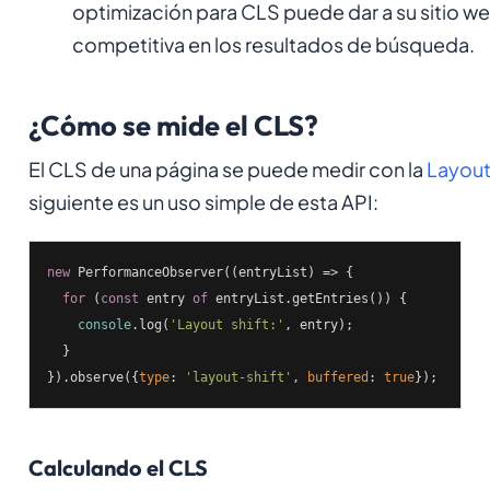
optimización para CLS puede dar a su sitio we
competitiva en los resultados de búsqueda.
¿Cómo se mide el CLS?
El CLS de una página se puede medir con la
Layout 
siguiente es un uso simple de esta API:
new
 PerformanceObserver(
(
entryList
) =>
 {

for
 (
const
 entry 
of
 entryList.getEntries()) {

console
.log(
'Layout shift:'
, entry);

  }

}).observe({
type
: 
'layout-shift'
, 
buffered
: 
true
});
Calculando el CLS