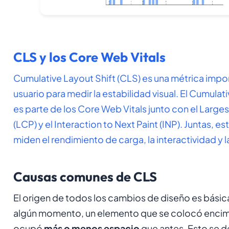
CLS y los Core Web Vitals
Cumulative Layout Shift (CLS) es una métrica impo
usuario para medir la estabilidad visual. El Cumulat
es parte de los Core Web Vitals junto con el
Larges
(LCP)
y el
Interaction to Next Paint (INP)
. Juntas, es
miden el rendimiento de carga, la interactividad y la
Causas comunes de CLS
El origen de todos los cambios de diseño es bási
algún momento, un elemento que se colocó encim
ocupó
más o menos espacio
que antes. Esto se d