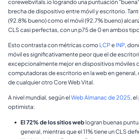
corewebvitals.io logrando una puntuación "buena"
brecha de dispositivo entre móvil y escritorio. Tant
(92.8% bueno) como el móvil (92.7% bueno) alcan
CLS casi perfectas, con un p75 de 0 en ambos tipo
Esto contrasta con métricas como
LCP
e
INP
, don
móvil es significativamente peor que el de escritor
excepcionalmente mejor en dispositivos móviles 
computadoras de escritorio en la web en general, q
de cualquier otro Core Web Vital.
A nivel mundial, según el
Web Almanac de 2025
, e
optimista:
El 72% de los sitios web
logran buenas puntu
general, mientras que el 11% tiene un CLS defi