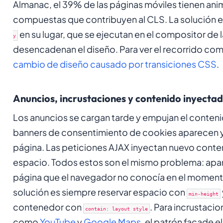
Almanac, el 39% de las páginas móviles tienen an
compuestas que contribuyen al CLS. La solución e
en su lugar, que se ejecutan en el compositor de
y
desencadenan el diseño. Para ver el recorrido com
cambio de diseño causado por transiciones CSS
.
Anuncios, incrustaciones y contenido inyect
Los anuncios se cargan tarde y empujan el conteni
banners de consentimiento de cookies aparecen y
página. Las peticiones AJAX inyectan nuevo conten
espacio. Todos estos son el mismo problema: apar
página que el navegador no conocía en el momento
solución es siempre reservar espacio con
min-height
contenedor con
. Para incrustaci
contain: layout style
como
YouTube
y
Google Maps
, el patrón facade e