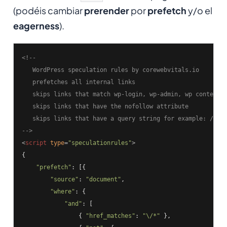
(podéis cambiar
prerender
por
prefetch
y/o el
eagerness
).
<!--

   WordPress speculation rules by corewebvitals.io

   prefetches all internal links

   skips links that match wp-login, wp-admin, wp content

   skips links that have the nofollow attribute

   skips links that have a query string for example: /sear
-->
<
script
type
=
"speculationrules"
>
{

"prefetch"
: [{

"source"
: 
"document"
,

"where"
: {

"and"
: [

                { 
"href_matches"
: 
"\/*"
 },
