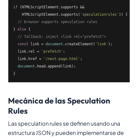
if
 (HTMLScriptElement.supports &&

    HTMLScriptElement.supports(
'speculationrules'
)) {

// browser supports speculation rules
} 
else
 {

// fallback: inject <link rel="prefetch">
const
 link = 
document
.createElement(
'link'
);

  link.rel = 
'prefetch'
;

  link.href = 
'/next-page.html'
;

document
.head.append(link);

}
Mecánica de las Speculation
Rules
Las speculation rules se definen usando una
estructura JSON y pueden implementarse de