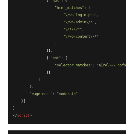
                { 
"not"
: {

"href_matches"
: [

"\/wp-login.php"
,

"\/wp-admin\/*"
,

"\/*\\?*"
,

"\/wp-content\/*"
                    ]

                }},

                { 
"not"
: {

"selector_matches"
: 
"a[rel~=\"nofollo
                }}

            ]

        },

"eagerness"
: 
"moderate"
    }]

</
script
>