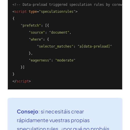
<!-- Data-preload triggered speculation rules by corewebv
<
script
type
=
"speculationrules"
>
{

"prefetch"
: [{

"source"
: 
"document"
,

"where"
: {

"selector_matches"
: 
"a[data-preload]"
        },

"eagerness"
: 
"moderate"
    }]

</
script
>
Consejo
: si necesitáis crear
rápidamente vuestras propias
speculation rules, ¿por qué no probáis