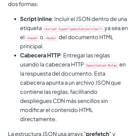
dos formas:
Script Inline
: Incluir el JSON dentro de una
etiqueta
ya sea en
<script type="speculationrules">
el
o
del documento HTML
<head>
<body>
principal.
Cabecera HTTP
: Entregar las reglas
usando la cabecera HTTP
en
Speculation-Rules
la respuesta del documento. Esta
cabecera apunta a un archivo JSON que
contiene las reglas, facilitando
despliegues CDN más sencillos sin
modificar el contenido HTML
directamente.
La estructura JSON usa arrays "
prefetch
" y