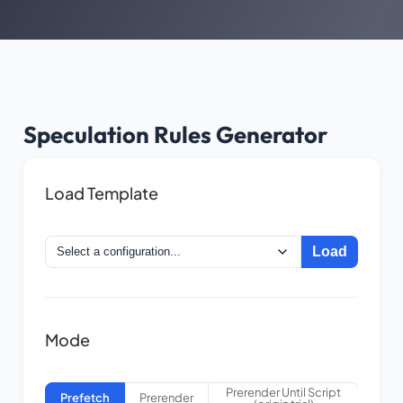
Speculation Rules Generator
Load Template
Load
Mode
Prerender Until Script
Prefetch
Prerender