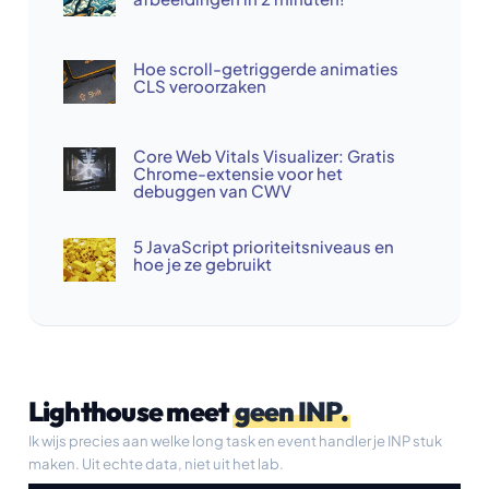
Hoe scroll-getriggerde animaties
CLS veroorzaken
Core Web Vitals Visualizer: Gratis
Chrome-extensie voor het
debuggen van CWV
5 JavaScript prioriteitsniveaus en
hoe je ze gebruikt
Lighthouse meet
geen INP.
Ik wijs precies aan welke long task en event handler je INP stuk
maken. Uit echte data, niet uit het lab.