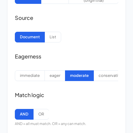
(origin trial)
Source
Document
List
Eagerness
immediate
eager
moderate
conservative
Match logic
AND
OR
AND = all must match. OR = any can match.