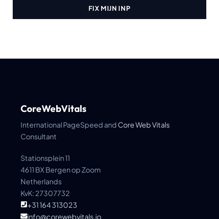
FIX MIJN INP
CoreWebVitals
International PageSpeed and
Core Web Vitals
Consultant
Stationsplein 11
4611 BX Bergen op Zoom
Netherlands
KvK: 27307732
+31 164 313023
info@corewebvitals.io