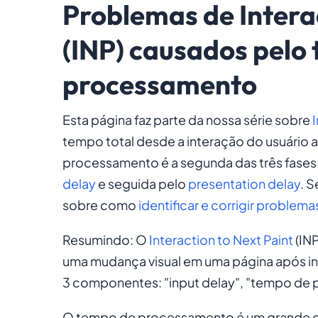
Problemas de Interac
(INP) causados pelo
processamento
Esta página faz parte da nossa série sobre
I
tempo total desde a interação do usuário a
processamento é a segunda das três fase
delay
e seguida pelo
presentation delay
. S
sobre como
identificar e corrigir problema
Resumindo: O
Interaction to Next Paint
(INP
uma mudança visual em uma página após int
3 componentes: "input delay", "tempo de 
O tempo de processamento é um grande con