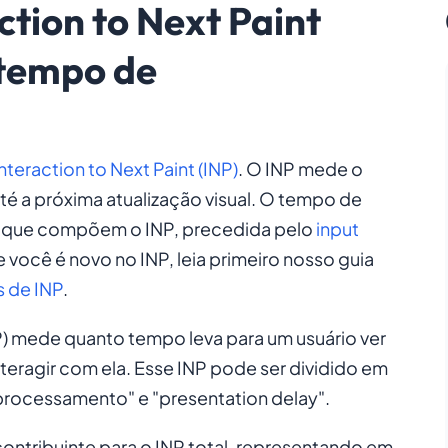
tion to Next Paint
 tempo de
nteraction to Next Paint (INP)
. O INP mede o
té a próxima atualização visual. O tempo de
s que compõem o INP, precedida pelo
input
e você é novo no INP, leia primeiro nosso guia
s de INP
.
) mede quanto tempo leva para um usuário ver
eragir com ela. Esse INP pode ser dividido em
processamento" e "presentation delay".
tribuinte para o INP total, representando em