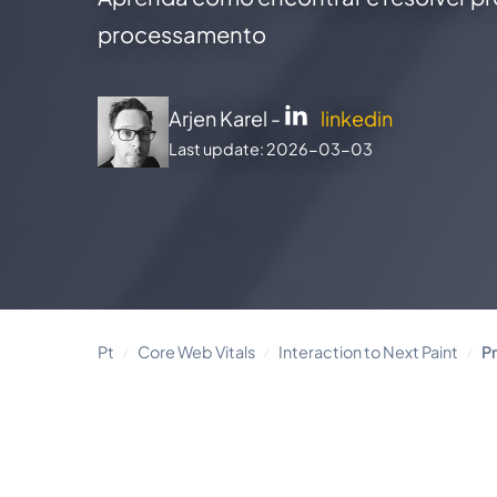
processamento
Arjen Karel -
linkedin
Last update: 2026-03-03
Pt
Core Web Vitals
Interaction to Next Paint
P