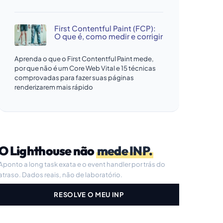
First Contentful Paint (FCP):
O que é, como medir e corrigir
Aprenda o que o First Contentful Paint mede,
por que não é um Core Web Vital e 15 técnicas
comprovadas para fazer suas páginas
renderizarem mais rápido
O Lighthouse não
mede INP.
Aponto a long task exata e o event handler por trás do
atraso. Dados reais, não de laboratório.
RESOLVE O MEU INP