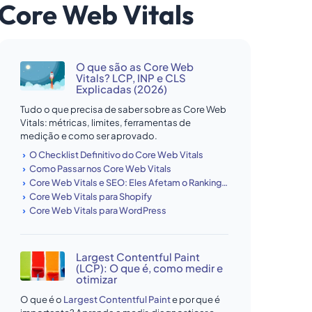
Core Web Vitals
O que são as Core Web
Vitals? LCP, INP e CLS
Explicadas (2026)
Tudo o que precisa de saber sobre as Core Web
Vitals: métricas, limites, ferramentas de
medição e como ser aprovado.
O Checklist Definitivo do Core Web Vitals
Como Passar nos Core Web Vitals
Core Web Vitals e SEO: Eles Afetam o Ranking do Google?
Core Web Vitals para Shopify
Core Web Vitals para WordPress
Largest Contentful Paint
(LCP): O que é, como medir e
otimizar
O que é o
Largest Contentful Paint
e por que é