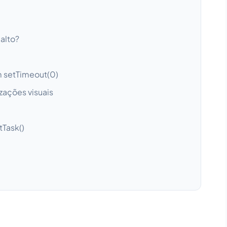
alto?
 setTimeout(0)
zações visuais
Task()