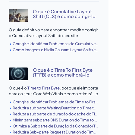
O que é Cumulative Layout
Shift (CLS) e como corrigi-lo
O guia definitivo para encontrar, medir e corrigir
o Cumulative Layout Shift do seu site
Corrigir e Identificar Problemas de Cumulative Layout Shift (CLS)
Como Imagens e Mídia Causam Layout Shift (e Como Corrigir)
O que é o Time To First Byte
(TTFB) e como melhorá-lo
O que é o
Time to First Byte
, por que ele importa
para os seus Core Web Vitals e como otimizá-lo
Corrigir e Identificar Problemas de Time to First Byte (TTFB)
Reduzir a subparte Waiting Duration do Time to First Byte
Reduza a subparte de duração do cache do Time to First Byte
Minimizar a subparte DNS Duration do Time to First Byte
Otimize a Subparte de Duração da Conexão (TCP + TLS) do Time to First Byte
Reduzir a Sub-parte Request Duration do Time to First Byte