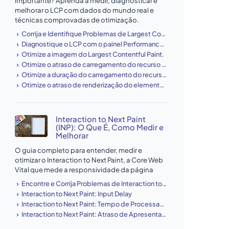
importante? Aprenda a medir, diagnosticar e
melhorar o LCP com dados do mundo real e
técnicas comprovadas de otimização.
Corrija e Identifique Problemas de Largest Contentful Paint (LCP)
Diagnostique o LCP com o painel Performance do Chrome DevTools
Otimize a imagem do Largest Contentful Paint.
Otimize o atraso de carregamento do recurso do LCP
Otimize a duração do carregamento do recurso LCP.
Otimize o atraso de renderização do elemento LCP
Interaction to Next Paint
(INP): O Que É, Como Medir e
Melhorar
O guia completo para entender, medir e
otimizar o Interaction to Next Paint, a Core Web
Vital que mede a responsividade da página
Encontre e Corrija Problemas de Interaction to Next Paint (INP)
Interaction to Next Paint: Input Delay
Interaction to Next Paint: Tempo de Processamento
Interaction to Next Paint: Atraso de Apresentação