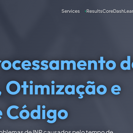
Services
Results
CoreDash
Lea
▾
rocessamento d
, Otimização e
e Código
roblemas de INP causados pelo tempo de