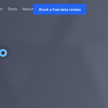
rn
Tools
About
▾
▾
Book a free data review
o