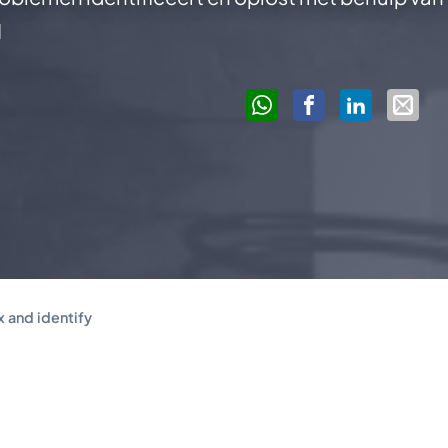
I
x and identify