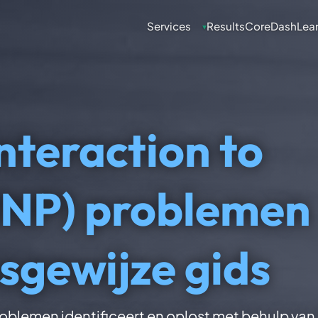
Services
Results
CoreDash
Lea
▾
Interaction to
(INP) problemen
sgewijze gids
problemen identificeert en oplost met behulp va