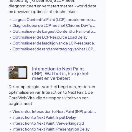
het belangrijk? Leer hoe je LCP meet,
diagnosticeert en verbetert met real-world data
en bewezen optimalisatietechnieken.
Largest Contentful Paint (LCP)-problemen oplossen en identificeren
Diagnosticeer de LCP met het Chrome DevTools Performance-paneel
Optimaliseer de Largest Contentful Paint-afbeelding
Optimaliseer de LCP Resource Load Delay
Optimaliseer de laadtijd van de LCP-resource.
Optimaliseer de rendervertraging van het LCP-element
Interaction to Next Paint
(INP): Wat het is, hoe je het
meet en verbetert
De complete gids voor het begrijpen, meten en
optimaliseren van Interaction to Next Paint, de
Core Web Vital die de responsiviteit van een
pagina meet
Vind en los Interaction to Next Paint (INP) problemen op
Interaction to Next Paint: Input Delay
Interaction to Next Paint: Verwerkingstijd
Interaction to Next Paint: Presentation Delay