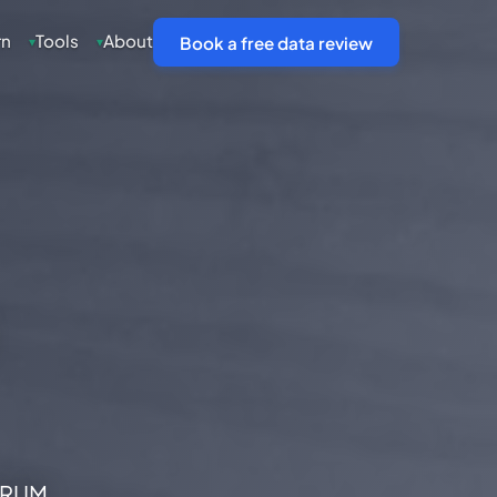
rn
Tools
About
▾
▾
Book a free data review
n RUM