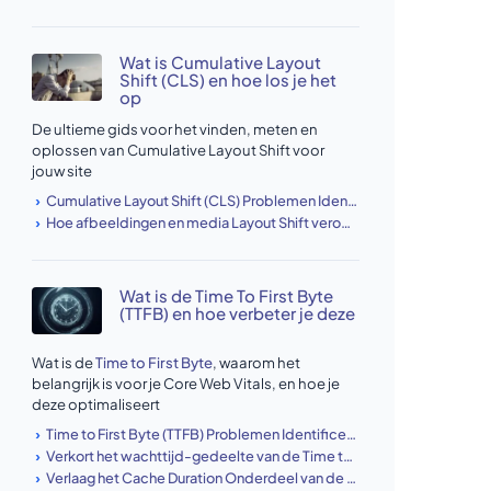
Wat is Cumulative Layout
Shift (CLS) en hoe los je het
op
De ultieme gids voor het vinden, meten en
oplossen van Cumulative Layout Shift voor
jouw site
Cumulative Layout Shift (CLS) Problemen Identificeren en Oplossen
Hoe afbeeldingen en media Layout Shift veroorzaken (en hoe je het oplost)
Wat is de Time To First Byte
(TTFB) en hoe verbeter je deze
Wat is de
Time to First Byte
, waarom het
belangrijk is voor je Core Web Vitals, en hoe je
deze optimaliseert
Time to First Byte (TTFB) Problemen Identificeren & Oplossen
Verkort het wachttijd-gedeelte van de Time to First Byte
Verlaag het Cache Duration Onderdeel van de Time to First Byte