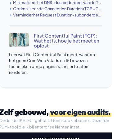
Minimaliseer het DNS-duuronderdeel van de Time to First Byte
Optimaliseer de Connection Duration (TCP + TLS) als onderdeel van de Time to First Byte
Verminder het Request Duration-subonderdeel van de Time to First Byte
First Contentful Paint (FCP):
Wat het is, hoe je het meet en
oplost
Leer wat First Contentful Paint meet, waarom
het geen Core Web Vital is en 15 bewezen
technieken om je pagina's sneller te laten
renderen.
Zelf gebouwd,
voor eigen audits.
Onder de 1KB. EU-gehost. Geen cookiebanner. Dezelfde
RUM-tool die ik bij enterprise klanten inzet.