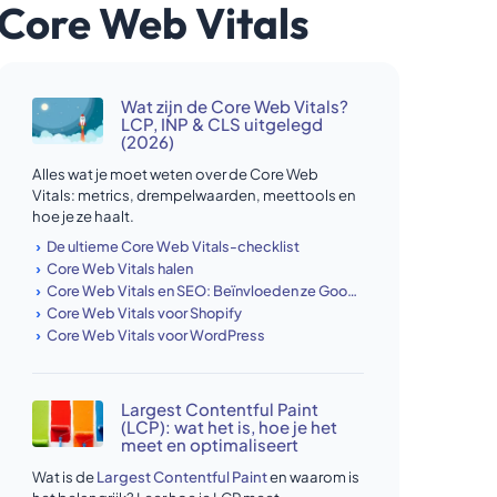
Core Web Vitals
Wat zijn de Core Web Vitals?
LCP, INP & CLS uitgelegd
(2026)
Alles wat je moet weten over de Core Web
Vitals: metrics, drempelwaarden, meettools en
hoe je ze haalt.
De ultieme Core Web Vitals-checklist
Core Web Vitals halen
Core Web Vitals en SEO: Beïnvloeden ze Google-rankings?
Core Web Vitals voor Shopify
Core Web Vitals voor WordPress
Largest Contentful Paint
(LCP): wat het is, hoe je het
meet en optimaliseert
Wat is de
Largest Contentful Paint
en waarom is