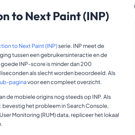
on to Next Paint (INP)
tion to Next Paint (INP)
serie. INP meet de
aging tussen een gebruikersinteractie en de
n goede INP-score is minder dan 200
lliseconden als slecht worden beoordeeld. Als
hub-pagina
voor een compleet overzicht.
an de mobiele origins nog steeds op INP. Als
ces: bevestig het probleem in Search Console,
er Monitoring (RUM) data, repliceer het lokaal
e.