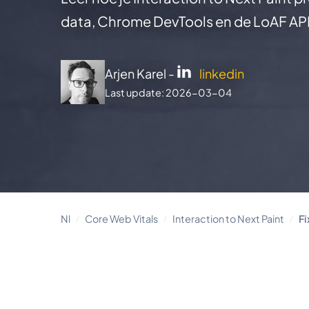
data, Chrome DevTools en de LoAF AP
Arjen Karel -
linkedin
Last update: 2026-03-04
Nl
Core Web Vitals
Interaction to Next Paint
Fi