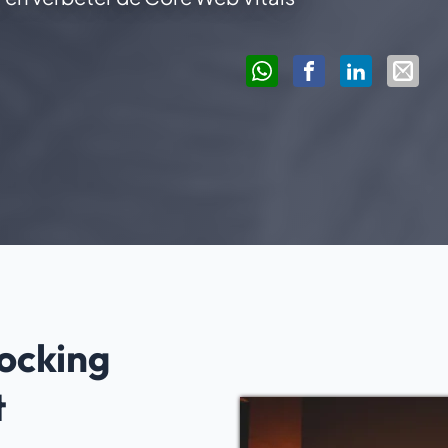
locking
t