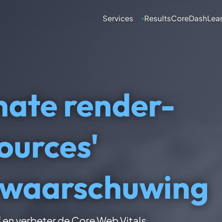
Services
Results
CoreDash
Lea
▾
inate render-
ources'
-waarschuwing
 en verbeter de Core Web Vitals