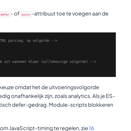
- of
-attribuut toe te voegen aan de
defer
async
TML parsing, op volgorde -->
k uit wanneer klaar (willekeurige volgorde) -->
 keuze omdat het de uitvoeringsvolgorde
edig onafhankelijk zijn, zoals analytics. Als je ES-
matisch defer-gedrag. Module-scripts blokkeren
om JavaScript-timing te regelen, zie
16