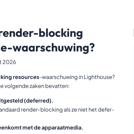
 render-blocking
use-waarschuwing?
t 2026
cking resources
-waarschuwing in Lighthouse?
de volgende zaken bevatten:
uitgesteld (deferred).
tandaard render-blocking als ze niet het
defer
-
reenkomt met de apparaatmedia.