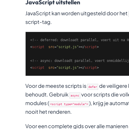
JavaScript uitstellen
JavaScript kan worden uitgesteld door het
script-tag.
<!-- deferred: downloadt parallel, voert uit na H
<
script
src
=
"script.js"
>
</
script
>
<!-- async: downloadt parallel, voert onmiddellij
<
script
src
=
"script.js"
>
</
script
>
Voor de meeste scripts is
de veiligere
defer
behoudt. Gebruik
voor scripts die voll
async
modules (
), krijg je auto
<script type="module">
nooit het renderen.
Voor een complete gids over alle manieren 