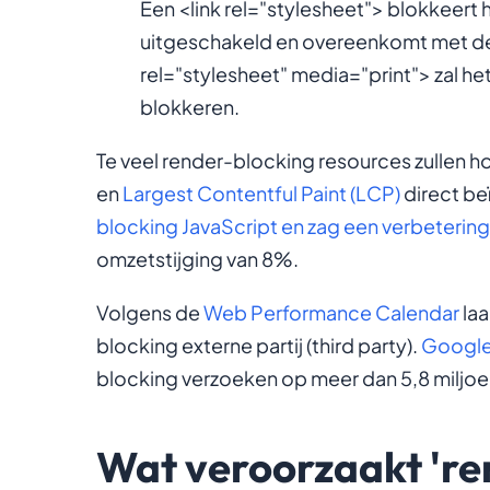
Een
<link rel="stylesheet">
blokkeert h
uitgeschakeld en overeenkomt met de
rel="stylesheet" media="print">
zal he
blokkeren.
Te veel render-blocking resources zullen h
en
Largest Contentful Paint (LCP)
direct be
blocking JavaScript en zag een verbetering
omzetstijging van 8%.
Volgens de
Web Performance Calendar
laa
blocking externe partij (third party).
Google
blocking verzoeken op meer dan 5,8 miljoen
Wat veroorzaakt 're