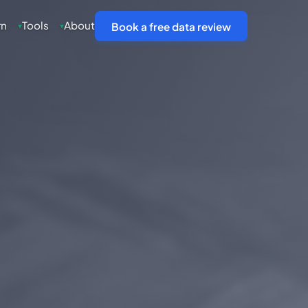
rn
Tools
About
▾
▾
Book a free data review