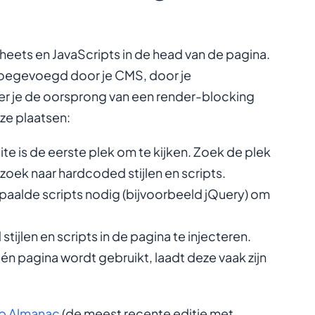
sheets en JavaScripts in de head van de pagina.
toegevoegd door je CMS, door je
r je de oorsprong van een render-blocking
ze plaatsen:
te is de eerste plek om te kijken. Zoek de plek
oek naar hardcoded stijlen en scripts.
aalde scripts nodig (bijvoorbeeld jQuery) om
ijlen en scripts in de pagina te injecteren.
én pagina wordt gebruikt, laadt deze vaak zijn
eb Almanac
(de meest recente editie met