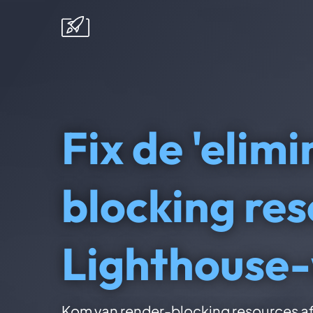
Fix de 'elim
blocking res
Lighthouse
Kom van render-blocking resources af