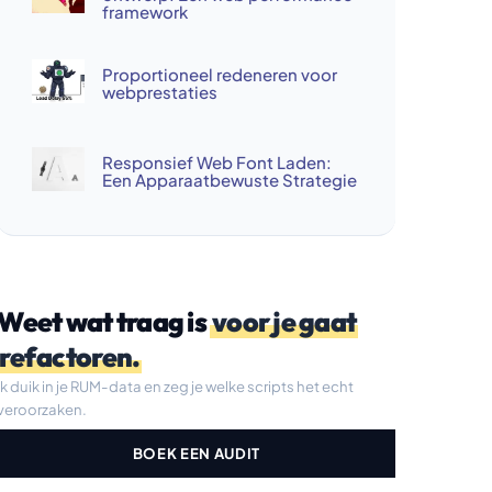
framework
Proportioneel redeneren voor
webprestaties
Responsief Web Font Laden:
Een Apparaatbewuste Strategie
Weet wat traag is
voor je gaat
refactoren.
Ik duik in je RUM-data en zeg je welke scripts het echt
veroorzaken.
BOEK EEN AUDIT