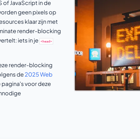
of JavaScript in de
worden geen pixels op
esources klaar zijn met
iminate render-blocking
telt: iets in je
<head>
eze render-blocking
Volgens de
2025 Web
 pagina's voor deze
onnodige