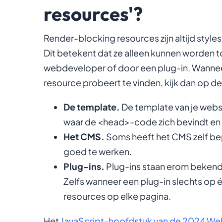
resources'?
Render-blocking resources zijn altijd style
Dit betekent dat ze alleen kunnen worden 
webdeveloper of door een plug-in. Wannee
resource probeert te vinden, kijk dan op de
De template.
De template van je websi
waar de <head>-code zich bevindt en z
Het CMS.
Soms heeft het CMS zelf bep
goed te werken.
Plug-ins.
Plug-ins staan erom bekend st
Zelfs wanneer een plug-in slechts op é
resources op elke pagina.
Het
JavaScript-hoofdstuk van de 2024 W