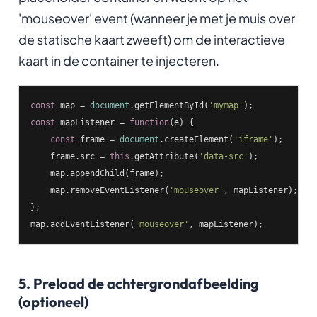
'mouseover' event (wanneer je met je muis over
de statische kaart zweeft) om de interactieve
kaart in de container te injecteren.
const
 map = 
document
.getElementById(
'mymap'
const
 mapListener = 
function
(
e
) 
{

const
 frame = 
document
.createElement(
'iframe'
);

    frame.src = 
this
.getAttribute(
'data-src'
);

    map.appendChild(frame);

    map.removeEventListener(
'mouseover'
, mapListener);

};

map.addEventListener(
'mouseover'
5. Preload de achtergrondafbeelding
(optioneel)