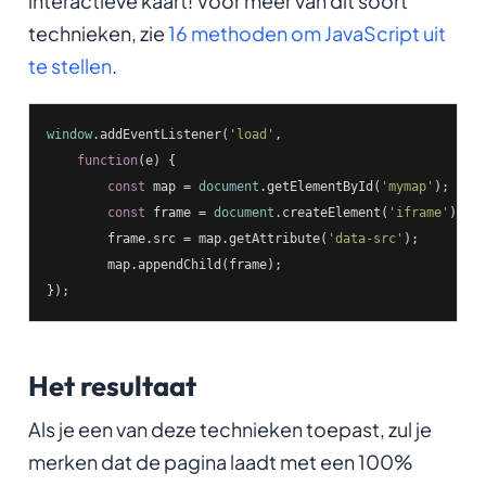
interactieve kaart! Voor meer van dit soort
technieken, zie
16 methoden om JavaScript uit
te stellen
.
window
.addEventListener(
'load'
,

function
(
e
) 
{

const
 map = 
document
.getElementById(
'mymap'
);

const
 frame = 
document
.createElement(
'iframe'
);

        frame.src = map.getAttribute(
'data-src'
);

        map.appendChild(frame);

});      
Het resultaat
Als je een van deze technieken toepast, zul je
merken dat de pagina laadt met een 100%