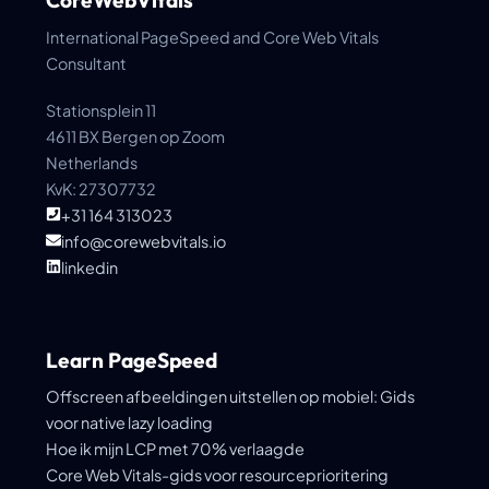
CoreWebVitals
International PageSpeed and Core Web Vitals
Consultant
Stationsplein 11
4611 BX Bergen op Zoom
Netherlands
KvK: 27307732
+31 164 313023
info@corewebvitals.io
linkedin
Learn PageSpeed
Offscreen afbeeldingen uitstellen op mobiel: Gids
voor native lazy loading
Hoe ik mijn LCP met 70% verlaagde
Core Web Vitals-gids voor resourceprioritering