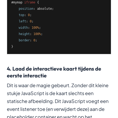
#mymap
iframe
 {

position
: absolute;

top
: 
0
;

left
: 
0
;

width
: 
100%
;

height
: 
100%
;

border
: 
0
;

4. Laad de interactieve kaart tijdens de
eerste interactie
Dit is waar de magie gebeurt. Zonder dit kleine
stukje JavaScript is de kaart slechts een
statische afbeelding. Dit JavaScript voegt een
event listener toe (en verwijdert deze) aan de
placeholder container en wacht op het