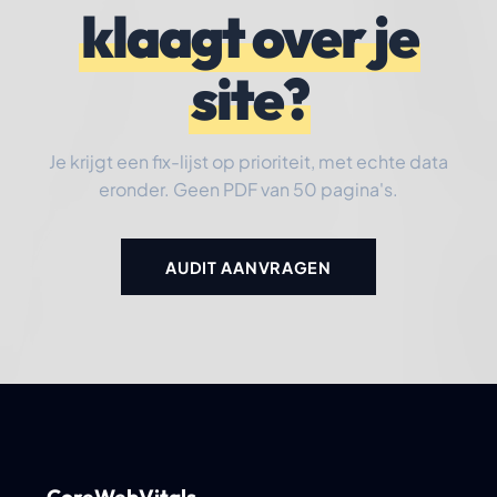
klaagt over je
site?
Je krijgt een fix-lijst op prioriteit, met echte data
eronder. Geen PDF van 50 pagina's.
AUDIT AANVRAGEN