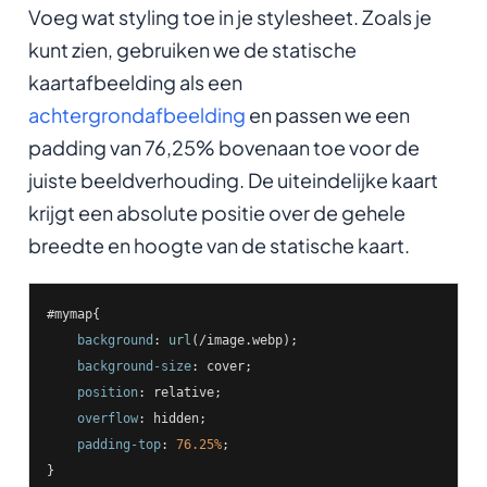
Voeg wat styling toe in je stylesheet. Zoals je
kunt zien, gebruiken we de statische
kaartafbeelding als een
achtergrondafbeelding
en passen we een
padding van 76,25% bovenaan toe voor de
juiste beeldverhouding. De uiteindelijke kaart
krijgt een absolute positie over de gehele
breedte en hoogte van de statische kaart.
#mymap
{

background
: 
url
(/image.webp);

background-size
: cover;

position
: relative;

overflow
: hidden;

padding-top
: 
76.25%
;
