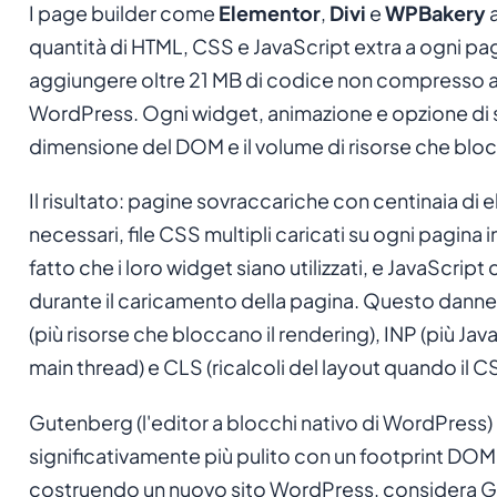
I page builder come
Elementor
,
Divi
e
WPBakery
a
quantità di HTML, CSS e JavaScript extra a ogni p
aggiungere oltre 21 MB di codice non compresso a 
WordPress. Ogni widget, animazione e opzione di s
dimensione del DOM e il volume di risorse che bloc
Il risultato: pagine sovraccariche con centinaia di
necessari, file CSS multipli caricati su ogni pagin
fatto che i loro widget siano utilizzati, e JavaScript
durante il caricamento della pagina. Questo dann
(più risorse che bloccano il rendering), INP (più Ja
main thread) e CLS (ricalcoli del layout quando il CS
Gutenberg (l'editor a blocchi nativo di WordPres
significativamente più pulito con un footprint DOM 
costruendo un nuovo sito WordPress, considera 