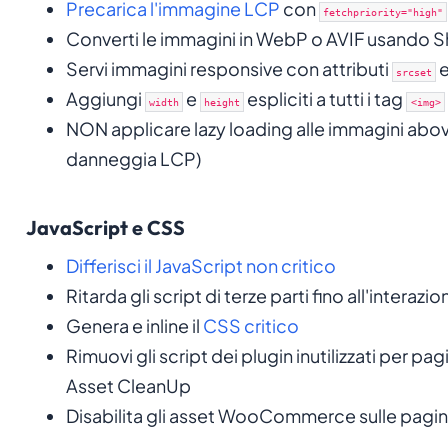
Precarica l'immagine LCP
con
fetchpriority="high"
Converti le immagini in WebP o AVIF usando S
Servi immagini responsive con attributi
srcset
Aggiungi
e
espliciti a tutti i tag
width
height
<img>
NON applicare lazy loading alle immagini abov
danneggia LCP)
JavaScript e CSS
Differisci il JavaScript non critico
Ritarda gli script di terze parti fino all'interazi
Genera e inline il
CSS critico
Rimuovi gli script dei plugin inutilizzati per p
Asset CleanUp
Disabilita gli asset WooCommerce sulle pagine