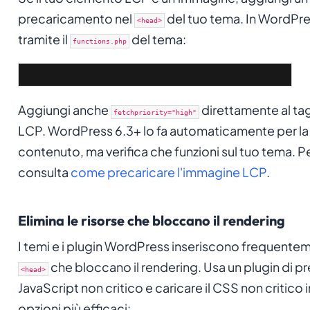
precaricamento nel
del tuo tema. In WordPre
<head>
tramite il
del tema:
functions.php
Aggiungi anche
direttamente al ta
fetchpriority="high"
LCP. WordPress 6.3+ lo fa automaticamente per la
contenuto, ma verifica che funzioni sul tuo tema. P
consulta
come precaricare l'immagine LCP
.
Elimina le risorse che bloccano il rendering
I temi e i plugin WordPress inseriscono frequente
che bloccano il rendering. Usa un plugin di pres
<head>
JavaScript non critico e caricare il CSS non critico
opzioni più efficaci: