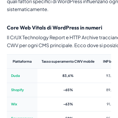
quali fattori specifici di WordPress influenzano ogni
sistematicamente.
Core Web Vitals di WordPress in numeri
Il CrUX Technology Report e HTTP Archive tracciano
CWV per ogni CMS principale. Ecco dove si posizi
Piattaforma
Tasso superamento CWV mobile
INP buon
Duda
83,6%
93,5%
Shopify
~65%
89,5%
Wix
~63%
91,8%