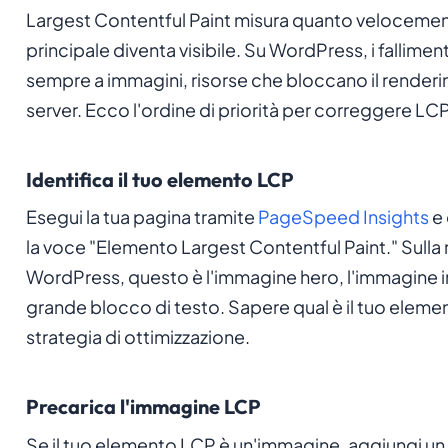
Largest Contentful Paint misura quanto velocemen
principale diventa visibile. Su WordPress, i fallimen
sempre a immagini, risorse che bloccano il renderin
server. Ecco l'ordine di priorità per correggere LCP
Identifica il tuo elemento LCP
Esegui la tua pagina tramite
PageSpeed Insights
e 
la voce "Elemento Largest Contentful Paint." Sulla
WordPress, questo è l'immagine hero, l'immagine in
grande blocco di testo. Sapere qual è il tuo eleme
strategia di ottimizzazione.
Precarica l'immagine LCP
Se il tuo elemento LCP è un'immagine, aggiungi u