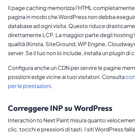
Il page caching memorizza l'HTML completamente r
pagina in modo che WordPress non debba eseguire 
database ad ogni visita. Questo riduce drasticamen
direttamente LCP. La maggior parte degli hosting 
qualità (Kinsta, SiteGround, WP Engine, Cloudways) 
server. Se il tuo non lo include, installa un plugin di
Configura anche un CDN per servire le pagine memo
posizioni edge vicine ai tuoi visitatori. Consulta
com
per le prestazioni
.
Correggere INP su WordPress
Interaction to Next Paint misura quanto velocemente
clic, tocchi e pressioni di tasti. I siti WordPress fal