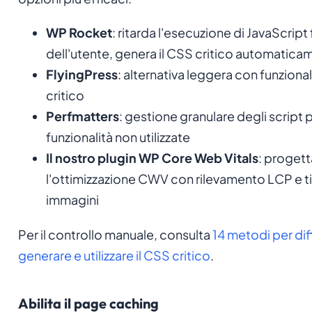
WP Rocket
: ritarda l'esecuzione di JavaScript 
dell'utente, genera il CSS critico automatica
FlyingPress
: alternativa leggera con funzional
critico
Perfmatters
: gestione granulare degli script p
funzionalità non utilizzate
Il nostro plugin WP Core Web Vitals
: proget
l'ottimizzazione CWV con rilevamento LCP e t
immagini
Per il controllo manuale, consulta
14 metodi per dif
generare e utilizzare il CSS critico
.
Abilita il page caching