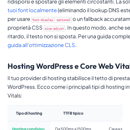
ridisporsi e spostare gli elementi circostanti. La so
tuoi font localmente
(eliminando il lookup DNS este
per usare
o un fallback accurata
font-display: optional
proprietà CSS
. In questo modo, anche se i
size-adjust
ritardo, il testo non si sposta. Per una guida comple
guida all'ottimizzazione CLS
.
Hosting WordPress e Core Web Vita
Il tuo provider di hosting stabilisce il tetto di prestaz
WordPress. Ecco come i principali tipi di hosting 
Vitals:
Tipo di hosting
TTFB tipico
Imp
Hosting condiviso
Da 500ms a 1500ms
Causa spess