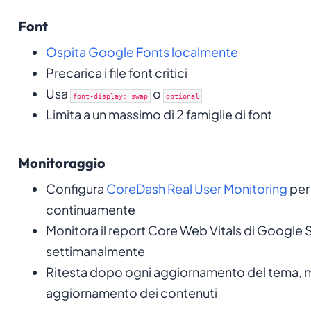
Font
Ospita Google Fonts localmente
Precarica i file font critici
Usa
o
font-display: swap
optional
Limita a un massimo di 2 famiglie di font
Monitoraggio
Configura
CoreDash Real User Monitoring
per 
continuamente
Monitora il report Core Web Vitals di Google
settimanalmente
Ritesta dopo ogni aggiornamento del tema, mo
aggiornamento dei contenuti