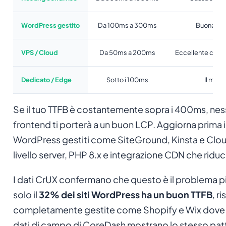
WordPress gestito
Da 100ms a 300ms
Buona bas
VPS / Cloud
Da 50ms a 200ms
Eccellente con c
Dedicato / Edge
Sotto i 100ms
Il migl
Se il tuo TTFB è costantemente sopra i 400ms, nes
frontend ti porterà a un buon LCP. Aggiorna prima il
WordPress gestiti come SiteGround, Kinsta e Clo
livello server, PHP 8.x e integrazione CDN che ridu
I dati CrUX confermano che questo è il problema p
solo il
32% dei siti WordPress ha un buon TTFB
, r
completamente gestite come Shopify e Wix dove l'in
dati di campo di CoreDash mostrano lo stesso patte