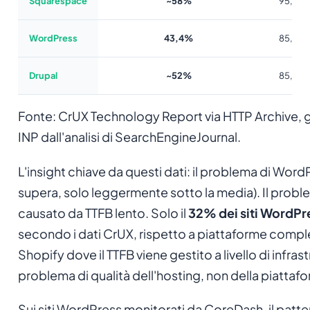
Squarespace
~58%
95,9%
WordPress
43,4%
85,9%
Drupal
~52%
85,5%
Fonte: CrUX Technology Report via HTTP Archive, 
INP dall'analisi di SearchEngineJournal.
L'insight chiave da questi dati: il problema di Wor
supera, solo leggermente sotto la media). Il prob
causato da TTFB lento. Solo il
32% dei siti WordPr
secondo i dati CrUX, rispetto a piattaforme com
Shopify dove il TTFB viene gestito a livello di infras
problema di qualità dell'hosting, non della piattaf
Sui siti WordPress monitorati da CoreDash, il patte