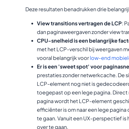
Deze resultaten benadrukken drie belangrij
View transitions vertragen de LCP
: P
dan paginaweergaven zonder view tran
CPU-snelheid is een belangrijke fact
met het LCP-verschil bij weergaven met
vooral belangrijk voor
low-end mobiel
Er is een 'sweet spot' voor paginasn
prestaties zonder netwerkcache. De si
LCP-element nog niet is gedecodeerd
toegepast op een lege pagina. Direct 
pagina wordt het LCP-element geschild
efficiënter is om naar een lege pagin
te gaan. Vanuit een UX-perspectief is 
over te gaan.