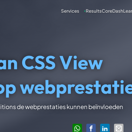
Services
Results
CoreDash
Lea
▾
an CSS View
 op webprestati
itions de webprestaties kunnen beïnvloeden