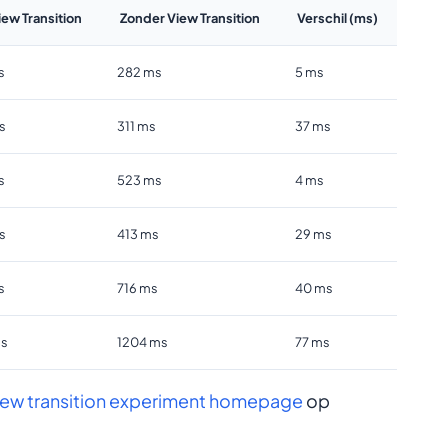
iew Transition
Zonder View Transition
Verschil (ms)
s
282 ms
5 ms
s
311 ms
37 ms
s
523 ms
4 ms
s
413 ms
29 ms
s
716 ms
40 ms
ms
1204 ms
77 ms
iew transition experiment homepage
op