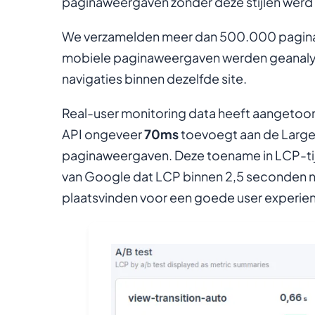
paginaweergaven zonder deze stijlen werd
We verzamelden meer dan 500.000 paginaw
mobiele paginaweergaven werden geanaly
navigaties binnen dezelfde site.
Real-user monitoring data heeft aangetoon
API ongeveer
70ms
toevoegt aan de Larges
paginaweergaven. Deze toename in LCP-tij
van Google dat LCP binnen 2,5 seconden na
plaatsvinden voor een goede user experie