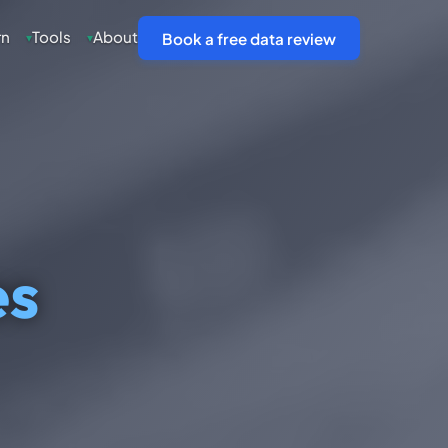
rn
Tools
About
▾
▾
Book a free data review
es