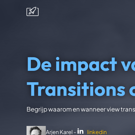
De impact v
Transitions
Begrijp waarom en wanneer view trans
Arjen Karel -
linkedin