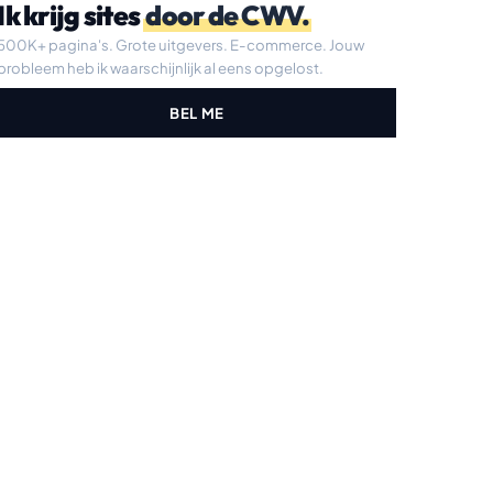
Ik krijg sites
door de CWV.
500K+ pagina's. Grote uitgevers. E-commerce. Jouw
probleem heb ik waarschijnlijk al eens opgelost.
BEL ME