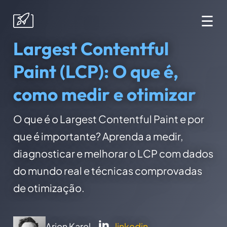
☰
Largest Contentful
Paint (LCP): O que é,
como medir e otimizar
O que é o Largest Contentful Paint e por
que é importante? Aprenda a medir,
diagnosticar e melhorar o LCP com dados
do mundo real e técnicas comprovadas
de otimização.
Arjen Karel -
linkedin