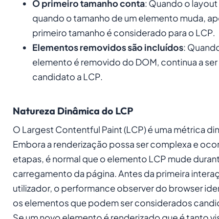
O primeiro tamanho conta
: Quando o layou
quando o tamanho de um elemento muda, ap
primeiro tamanho é considerado para o LCP.
Elementos removidos são incluídos
: Quand
elemento é removido do DOM, continua a ser
candidato a LCP.
Natureza Dinâmica do LCP
O Largest Contentful Paint (LCP) é uma métrica di
Embora a renderização possa ser complexa e oco
etapas, é normal que o elemento LCP mude duran
carregamento da página. Antes da primeira intera
utilizador, o performance observer do browser ide
os elementos que podem ser considerados candid
Se um novo elemento é renderizado que é tanto vis