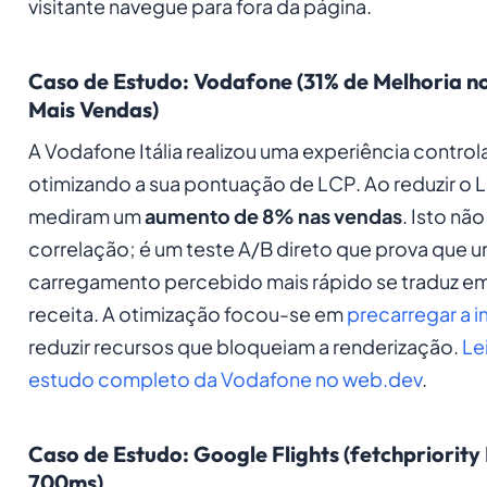
visitante navegue para fora da página.
Caso de Estudo: Vodafone (31% de Melhoria n
Mais Vendas)
A Vodafone Itália realizou uma experiência contro
otimizando a sua pontuação de LCP. Ao reduzir o
mediram um
aumento de 8% nas vendas
. Isto nã
correlação; é um teste A/B direto que prova que 
carregamento percebido mais rápido se traduz e
receita. A otimização focou-se em
precarregar a
reduzir recursos que bloqueiam a renderização.
Le
estudo completo da Vodafone no web.dev
.
Caso de Estudo: Google Flights (fetchpriorit
700ms)