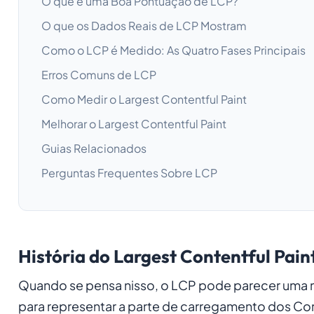
O que é uma Boa Pontuação de LCP?
O que os Dados Reais de LCP Mostram
Como o LCP é Medido: As Quatro Fases Principais
Erros Comuns de LCP
Como Medir o Largest Contentful Paint
Melhorar o Largest Contentful Paint
Guias Relacionados
Perguntas Frequentes Sobre LCP
História do Largest Contentful Pain
Quando se pensa nisso, o LCP pode parecer uma mé
para representar a parte de
carregamento
dos Cor