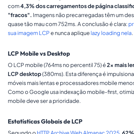
com
4,3% dos carregamentos de página classif
"fracos".
Imagens não precarregadas têm um d
quase tão mau com 752ms. A conclusão é clara:
pr
sua imagem LCP
e nunca aplique
lazy loading nela
.
LCP Mobile vs Desktop
O LCP mobile (764ms no percentil 75) é
2x mais le
LCP desktop
(380ms). Esta diferença é impulsion
móveis mais lentas e processadores mobile meno
Como o Google usa indexação mobile-first, otimi
mobile deve ser a prioridade.
Estatísticas Globais de LCP
Segundo o
HTTP Archive Web Almanac 2025
,
62% 