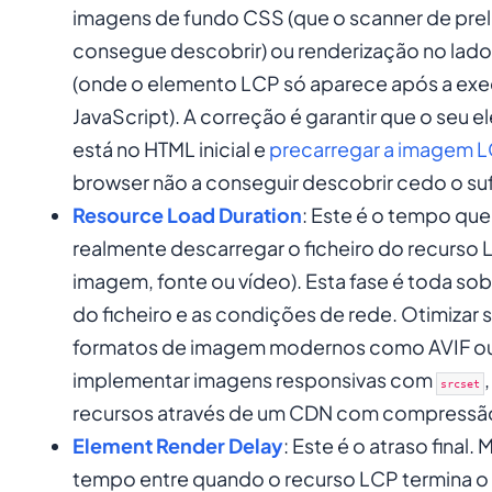
imagens de fundo CSS (que o scanner de pre
consegue descobrir) ou renderização no lado
(onde o elemento LCP só aparece após a ex
JavaScript). A correção é garantir que o seu
está no HTML inicial e
precarregar a imagem 
browser não a conseguir descobrir cedo o suf
Resource Load Duration
: Este é o tempo que
realmente descarregar o ficheiro do recurso 
imagem, fonte ou vídeo). Esta fase é toda so
do ficheiro e as condições de rede. Otimizar s
formatos de imagem modernos como AVIF o
implementar imagens responsivas com
,
srcset
recursos através de um CDN com compressã
Element Render Delay
: Este é o atraso final.
tempo entre quando o recurso LCP termina o