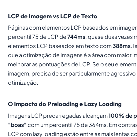
LCP de Imagem vs LCP de Texto
Páginas com elementos LCP baseados em image
percentil 75 de LCP de
744ms
, quase duas vezes 
elementos LCP baseados em texto com
388ms
. 
que a otimização de imagens é a área com maior 
melhorar as pontuações de LCP. Se o seu elemen
imagem, precisa de ser particularmente agressivo
otimização.
O Impacto do Preloading e Lazy Loading
Imagens LCP precarregadas alcançam
100% de 
"boas"
com um percentil 75 de 364ms. Em contra
LCP com lazy loading estão entre as mais lentas 