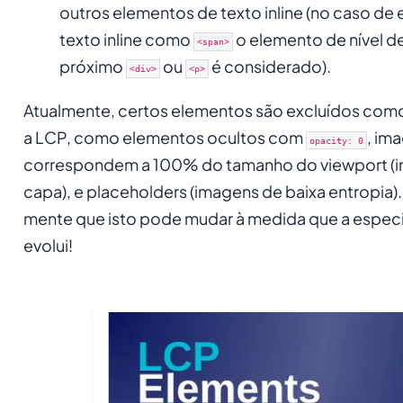
outros elementos de texto inline (no caso de
texto inline como
o elemento de nível d
<span>
próximo
ou
é considerado).
<div>
<p>
Atualmente, certos elementos são excluídos com
a LCP, como elementos ocultos com
, im
opacity: 0
correspondem a 100% do tamanho do viewport (
capa), e placeholders (imagens de baixa entropia)
mente que isto pode mudar à medida que a espec
evolui!