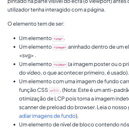
pintado na parte visível do ecrã (o viewport) antes
utilizador tenha interagido com a página.
O elemento tem de ser:
Um elemento
.
<img>
Um elemento
aninhado dentro de um 
<image>
<svg> .
Um elemento
(a imagem poster ou o pr
<video>
do vídeo, o que acontecer primeiro, é usado).
Um elemento com uma imagem de fundo carr
função CSS
. (Nota: Este é um anti-padr
url()
otimização de LCP pois torna a imagem indet
scanner de preload do browser. Leia o nosso 
adiar imagens de fundo
).
Um elemento de nível de bloco contendo nós